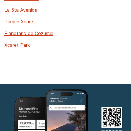
La 5ta Avenida
Parque Xcaret
Planetario de Cozumel
Xcaret Park