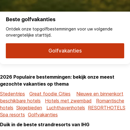
Beste golfvakanties
Ontdek onze topgolfbestemmingen voor uw volgende
onvergetelijke starttijd.
Golfvakanties
2026 Populaire bestemmingen: bekijk onze meest
gezochte vakanties op thema
Stedentrips
Great foodie Cities
Nieuwe en binnenkort
beschikbare hotels
Hotels met zwembad
Romantische
hotels
Skigebieden
Luchthavenhotels
RESORTHOTELS
Spa resorts
Golfvakanties
Duik in de beste strandresorts van IHG