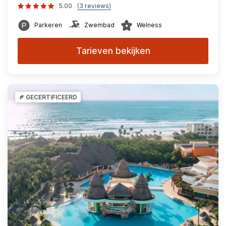
5.00
(3 reviews)
Parkeren
Zwembad
Welness
Tarieven bekijken
GECERTIFICEERD