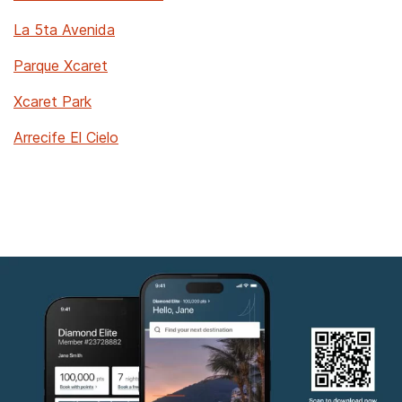
La 5ta Avenida
Parque Xcaret
Xcaret Park
Arrecife El Cielo