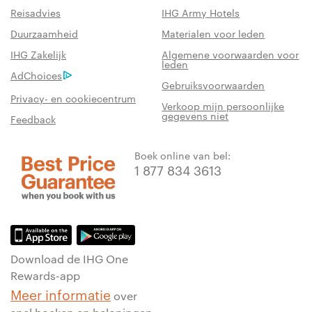
Reisadvies
IHG Army Hotels
Duurzaamheid
Materialen voor leden
IHG Zakelijk
Algemene voorwaarden voor
leden
AdChoices
Gebruiksvoorwaarden
Privacy- en cookiecentrum
Verkoop mijn persoonlijke
gegevens niet
Feedback
Boek online van bel:
1 877 834 3613
Download de IHG One
Rewards-app
Meer informatie
over