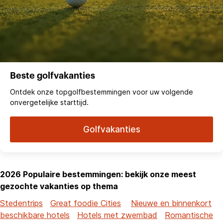
Beste golfvakanties
Ontdek onze topgolfbestemmingen voor uw volgende
onvergetelijke starttijd.
Golfvakanties
2026 Populaire bestemmingen: bekijk onze meest
gezochte vakanties op thema
Stedentrips
Great foodie Cities
Nieuwe en binnenkort
beschikbare hotels
Hotels met zwembad
Romantische