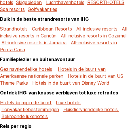
hotels
Skigebieden
Luchthavenhotels
RESORTHOTELS
Spa resorts
Golfvakanties
Duik in de beste strandresorts van IHG
Strandhotels
Caribbean Resorts
All-inclusive resorts
All-
inclusive resorts in Cancún
All-inclusive resorts in Cozumel
All-inclusive resorts in Jamaica
All-inclusive resorts in
Punta Cana
Familieplezier en buitenavontuur
Gezinsvriendelijke hotels
Hotels in de buurt van
Amerikaanse nationale parken
Hotels in de buurt van US
Theme Parks
Hotels in de buurt van Disney World
Ontdek IHG: van knusse verblijven tot luxe retraites
Hotels bij mij in de buurt
Luxe hotels
Topvakantiebestemmingen
Huisdiervriendelijke hotels
Bekroonde luxehotels
Reis per regio