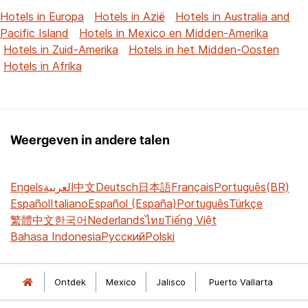
Hotels in Europa
Hotels in Azië
Hotels in Australia and
Pacific Island
Hotels in Mexico en Midden-Amerika
Hotels in Zuid-Amerika
Hotels in het Midden-Oosten
Hotels in Afrika
Weergeven in andere talen
Engels
العربية
中文
Deutsch
日本語
Français
Português(BR)
Español
Italiano
Español (España)
Português
Türkçe
繁體中文
한국어
Nederlands
ไทย
Tiếng Việt
Bahasa Indonesia
Русский
Polski
Ontdek
Mexico
Jalisco
Puerto Vallarta