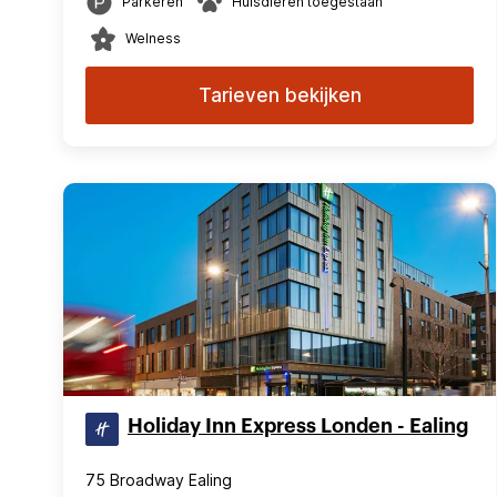
Parkeren
Huisdieren toegestaan
Welness
Tarieven bekijken
Holiday Inn Express Londen - Ealing
75 Broadway Ealing