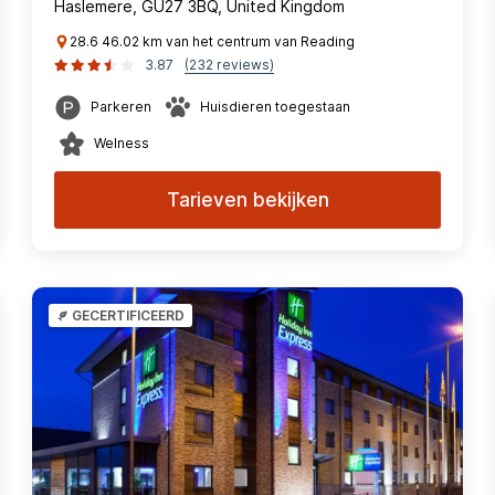
Haslemere, GU27 3BQ, United Kingdom
28.6 46.02 km van het centrum van Reading
3.87
(232 reviews)
Parkeren
Huisdieren toegestaan
Welness
Tarieven bekijken
GECERTIFICEERD