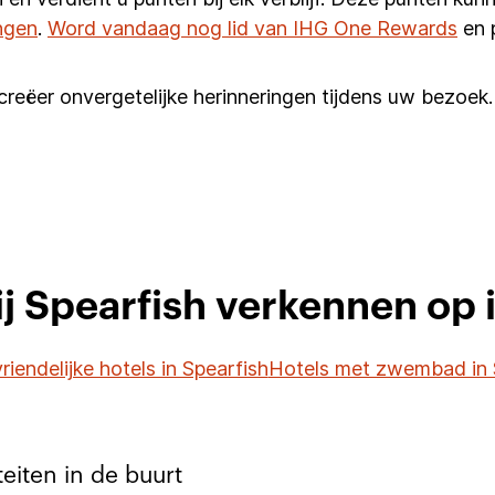
ngen
.
Word vandaag nog lid van IHG One Rewards
en 
creëer onvergetelijke herinneringen tijdens uw bezoek.
ij Spearfish verkennen op 
riendelijke hotels in Spearfish
Hotels met zwembad in 
teiten in de buurt