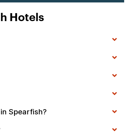
sh Hotels
 in Spearfish?
?