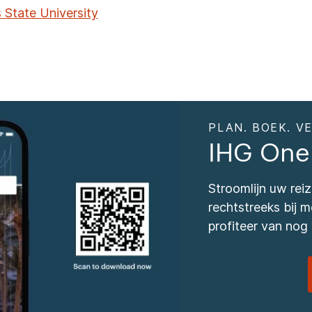
s State University
PLAN. BOEK. VE
IHG One
Stroomlijn uw re
rechtstreeks bij
profiteer van nog 