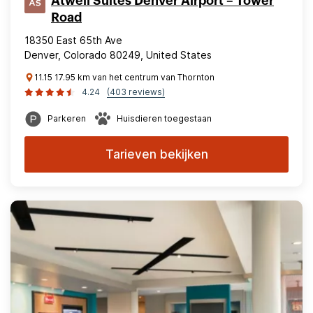
Atwell Suites Denver Airport – Tower
Road
18350 East 65th Ave
Denver, Colorado 80249, United States
11.15 17.95 km van het centrum van Thornton
4.24
(403 reviews)
Parkeren
Huisdieren toegestaan
Tarieven bekijken