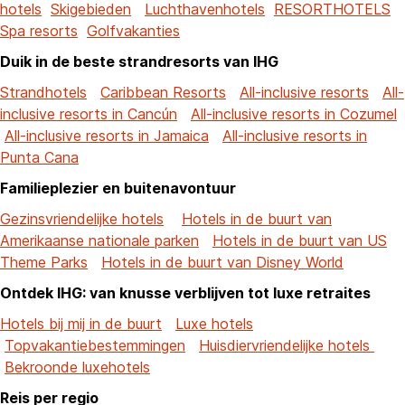
hotels
Skigebieden
Luchthavenhotels
RESORTHOTELS
Spa resorts
Golfvakanties
Duik in de beste strandresorts van IHG
Strandhotels
Caribbean Resorts
All-inclusive resorts
All-
inclusive resorts in Cancún
All-inclusive resorts in Cozumel
All-inclusive resorts in Jamaica
All-inclusive resorts in
Punta Cana
Familieplezier en buitenavontuur
Gezinsvriendelijke hotels
Hotels in de buurt van
Amerikaanse nationale parken
Hotels in de buurt van US
Theme Parks
Hotels in de buurt van Disney World
Ontdek IHG: van knusse verblijven tot luxe retraites
Hotels bij mij in de buurt
Luxe hotels
Topvakantiebestemmingen
Huisdiervriendelijke hotels
Bekroonde luxehotels
Reis per regio