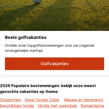
Beste golfvakanties
Ontdek onze topgolfbestemmingen voor uw volgende
onvergetelijke starttijd.
Golfvakanties
2026 Populaire bestemmingen: bekijk onze meest
gezochte vakanties op thema
Stedentrips
Great foodie Cities
Nieuwe en binnenkort
beschikbare hotels
Hotels met zwembad
Romantische