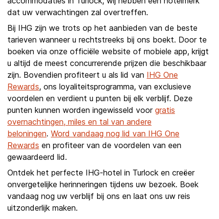
accommodaties in Turlock, wij hebben een hotelmerk
dat uw verwachtingen zal overtreffen.
Bij IHG zijn we trots op het aanbieden van de beste
tarieven wanneer u rechtstreeks bij ons boekt. Door te
boeken via onze officiële website of mobiele app, krijgt
u altijd de meest concurrerende prijzen die beschikbaar
zijn. Bovendien profiteert u als lid van
IHG One
Rewards
, ons loyaliteitsprogramma, van exclusieve
voordelen en verdient u punten bij elk verblijf. Deze
punten kunnen worden ingewisseld voor
gratis
overnachtingen, miles en tal van andere
beloningen
.
Word vandaag nog lid van IHG One
Rewards
en profiteer van de voordelen van een
gewaardeerd lid.
Ontdek het perfecte IHG-hotel in Turlock en creëer
onvergetelijke herinneringen tijdens uw bezoek. Boek
vandaag nog uw verblijf bij ons en laat ons uw reis
uitzonderlijk maken.