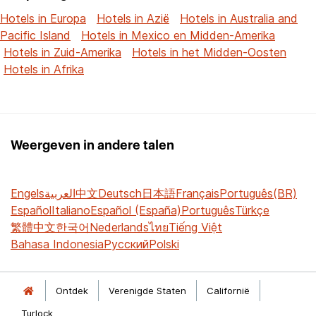
Hotels in Europa
Hotels in Azië
Hotels in Australia and
Pacific Island
Hotels in Mexico en Midden-Amerika
Hotels in Zuid-Amerika
Hotels in het Midden-Oosten
Hotels in Afrika
Weergeven in andere talen
Engels
العربية
中文
Deutsch
日本語
Français
Português(BR)
Español
Italiano
Español (España)
Português
Türkçe
繁體中文
한국어
Nederlands
ไทย
Tiếng Việt
Bahasa Indonesia
Русский
Polski
Ontdek
Verenigde Staten
Californië
Turlock