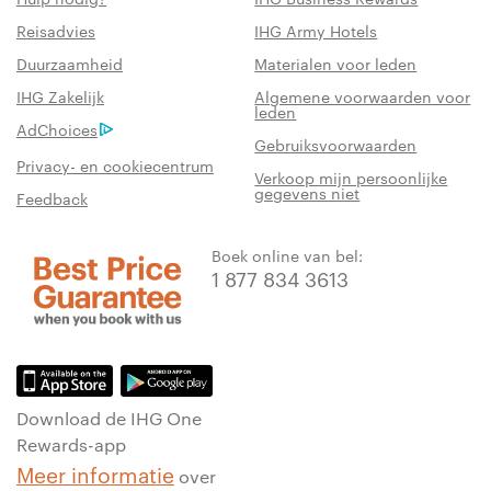
Reisadvies
IHG Army Hotels
Duurzaamheid
Materialen voor leden
IHG Zakelijk
Algemene voorwaarden voor
leden
AdChoices
Gebruiksvoorwaarden
Privacy- en cookiecentrum
Verkoop mijn persoonlijke
gegevens niet
Feedback
Boek online van bel:
1 877 834 3613
Download de IHG One
Rewards-app
Meer informatie
over