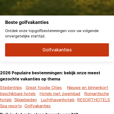
Beste golfvakanties
Ontdek onze topgolfbestemmingen voor uw volgende
onvergetelijke starttijd.
Golfvakanties
2026 Populaire bestemmingen: bekijk onze meest
gezochte vakanties op thema
Stedentrips
Great foodie Cities
Nieuwe en binnenkort
beschikbare hotels
Hotels met zwembad
Romantische
hotels
Skigebieden
Luchthavenhotels
RESORTHOTELS
Spa resorts
Golfvakanties