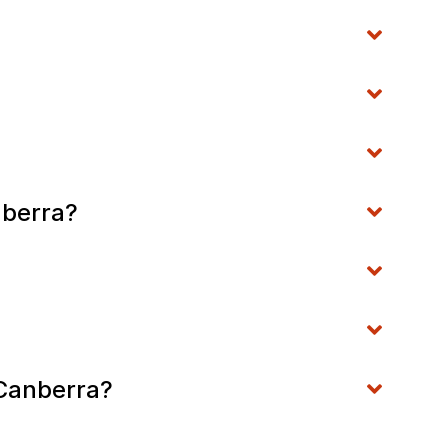
nberra?
 Canberra?