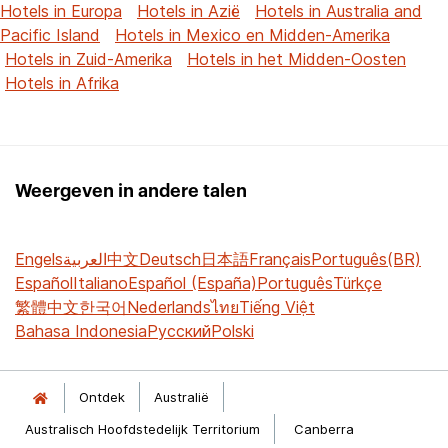
Hotels in Europa
Hotels in Azië
Hotels in Australia and
Pacific Island
Hotels in Mexico en Midden-Amerika
Hotels in Zuid-Amerika
Hotels in het Midden-Oosten
Hotels in Afrika
Weergeven in andere talen
Engels
العربية
中文
Deutsch
日本語
Français
Português(BR)
Español
Italiano
Español (España)
Português
Türkçe
繁體中文
한국어
Nederlands
ไทย
Tiếng Việt
Bahasa Indonesia
Русский
Polski
Ontdek
Australië
Australisch Hoofdstedelijk Territorium
Canberra