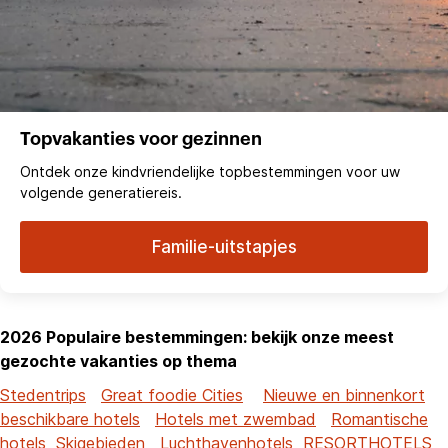
Topvakanties voor gezinnen
Ontdek onze kindvriendelijke topbestemmingen voor uw
volgende generatiereis.
Familie-uitstapjes
2026 Populaire bestemmingen: bekijk onze meest
gezochte vakanties op thema
Stedentrips
Great foodie Cities
Nieuwe en binnenkort
beschikbare hotels
Hotels met zwembad
Romantische
hotels
Skigebieden
Luchthavenhotels
RESORTHOTELS