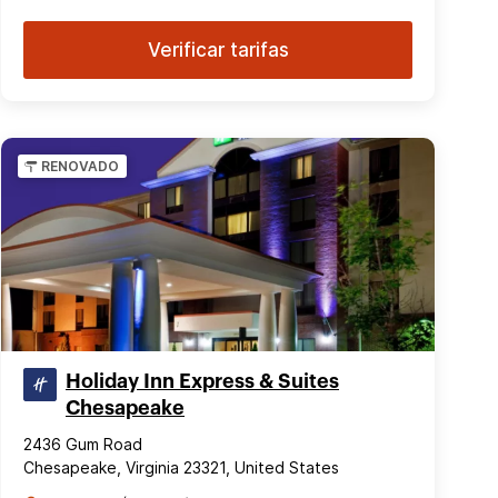
Verificar tarifas
RENOVADO
Holiday Inn Express & Suites
Chesapeake
2436 Gum Road
Chesapeake, Virginia 23321, United States