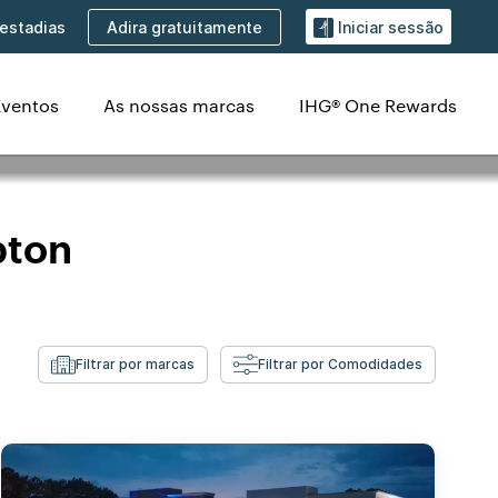
Adira gratuitamente
estadias
Iniciar sessão
Eventos
As nossas marcas
IHG® One Rewards
pton
Filtrar por marcas
Filtrar por Comodidades