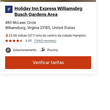
Holiday Inn Express Williamsbrg
Busch Gardens Area
480 McLaws Circle
Williamsburg, Virginia 23185, United States
23.06 milhas (37.11 km) do centro da cidade Hampton
4.60
(1643 reviews)
Estacionamento
Piscina
Verificar tarifas