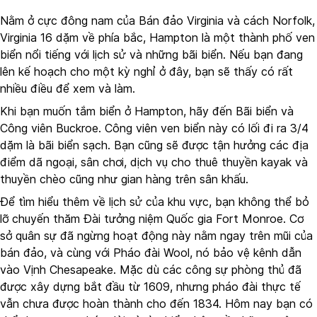
Nằm ở cực đông nam của Bán đảo Virginia và cách Norfolk,
Virginia 16 dặm về phía bắc, Hampton là một thành phố ven
biển nổi tiếng với lịch sử và những bãi biển. Nếu bạn đang
lên kế hoạch cho một kỳ nghỉ ở đây, bạn sẽ thấy có rất
nhiều điều để xem và làm.
Khi bạn muốn tắm biển ở Hampton, hãy đến Bãi biển và
Công viên Buckroe. Công viên ven biển này có lối đi ra 3/4
dặm là bãi biển sạch. Bạn cũng sẽ được tận hưởng các địa
điểm dã ngoại, sân chơi, dịch vụ cho thuê thuyền kayak và
thuyền chèo cũng như gian hàng trên sân khấu.
Để tìm hiểu thêm về lịch sử của khu vực, bạn không thể bỏ
lỡ chuyến thăm Đài tưởng niệm Quốc gia Fort Monroe. Cơ
sở quân sự đã ngừng hoạt động này nằm ngay trên mũi của
bán đảo, và cùng với Pháo đài Wool, nó bảo vệ kênh dẫn
vào Vịnh Chesapeake. Mặc dù các công sự phòng thủ đã
được xây dựng bắt đầu từ 1609, nhưng pháo đài thực tế
vẫn chưa được hoàn thành cho đến 1834. Hôm nay bạn có