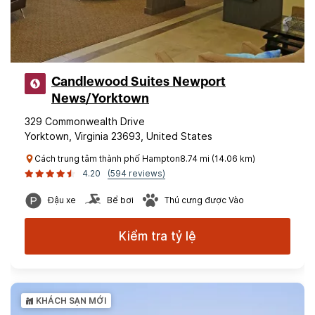
Candlewood Suites Newport
News/Yorktown
329 Commonwealth Drive
Yorktown, Virginia 23693, United States
Cách trung tâm thành phố Hampton8.74 mi (14.06 km)
4.20
(594 reviews)
Đậu xe
Bể bơi
Thú cưng được Vào
Kiểm tra tỷ lệ
KHÁCH SẠN MỚI