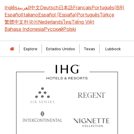
Inglês
العربية
中文
Deutsch
日本語
Français
Português(BR)
Español
Italiano
Español (España)
Português
Türkçe
繁體中文
한국어
Nederlands
ไทย
Tiếng Việt
Bahasa Indonesia
Русский
Polski
Explore
Estados Unidos
Texas
Lubbock