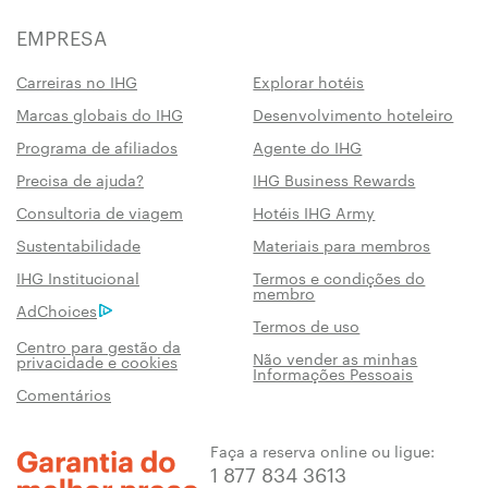
EMPRESA
Carreiras no IHG
Explorar hotéis
Marcas globais do IHG
Desenvolvimento hoteleiro
Programa de afiliados
Agente do IHG
Precisa de ajuda?
IHG Business Rewards
Consultoria de viagem
Hotéis IHG Army
Sustentabilidade
Materiais para membros
IHG Institucional
Termos e condições do
membro
AdChoices
Termos de uso
Centro para gestão da
Não vender as minhas
privacidade e cookies
Informações Pessoais
Comentários
Faça a reserva online ou ligue:
1 877 834 3613