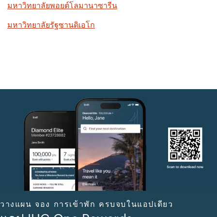
มหาวิทยาลัยพอยต์โลมานาซารีน
มหาวิทยาลัยรัฐซานดิเอโก
วางแผน จอง การเข้าพัก ครบจบในแอปเดียว