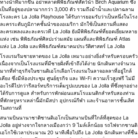
ทางน้ำที่มากขึ้น อย่าพลาดพิพิธภัณฑ์สัตว์น้ำ Birch Aquarium ซึ่ง
เป็นที่อยู่ของปลามากกว่า 3,000 ตัว รวมถึงม้าน้ำและปลาฉลาม
โรงละคร La Jolla Playhouse ได้รับการยอมรับว่าเป็นหนึ่งในโรง
ละครระดับภูมิภาคชั้นนำของอเมริกา มักใช้เป็นสถานที่แสดง
ละครเพลงและละครเวที La Jolla ยังมีพิพิธภัณฑ์ที่ยอดเยี่ยมหลาย
แห่ง เช่น พิพิธภัณฑ์ศิลปะร่วมสมัย แผนที่และพิพิธภัณฑ์ Atlas
แห่ง La Jolla และพิพิธภัณฑ์สมาคมประวัติศาสตร์ La Jolla
โรงแรมริมชายหาดของ La Jolla เหมาะอย่างยิ่งสำหรับครอบครัว
เนื่องจากเป็นโรงแรมที่มีชายฝั่งที่เข้าถึงได้ง่าย นักเดินทางจำนวน
มากที่ทำธุรกิจในซานดิเอโกเลือกโรงแรมในลาจอลลาที่อยู่ใกล้
เคียง ซึ่งมีห้องประชุม ศูนย์ธุรกิจ และ Wi-Fi ความเร็วสูงฟรี ไม่มี
อะไรดีไปกว่ารีสอร์ทบริการเต็มรูปแบบของ La Jolla ที่ซึ่งทุกอย่าง
ได้รับการดูแล สำหรับการพักผ่อนแสนโรแมนติกสำหรับสองท่าน
ที่พักหรูหราเหล่านี้มักมีสปา อุปกรณ์กีฬา และร้านอาหารชั้นเลิศ
ในสถานที่
สนามบินนานาชาติซานดิเอโกเป็นสนามบินที่ใกล้ที่สุดของ La
Jolla อยู่ห่างจากใจกลางเมืองกว่า 9 ไมล์เล็กน้อย รถไฟจากซานดิ
เอโกใช้เวลาประมาณ 20 นาทีเพื่อไปถึง La Jolla นักเดินทางที่ชื่น