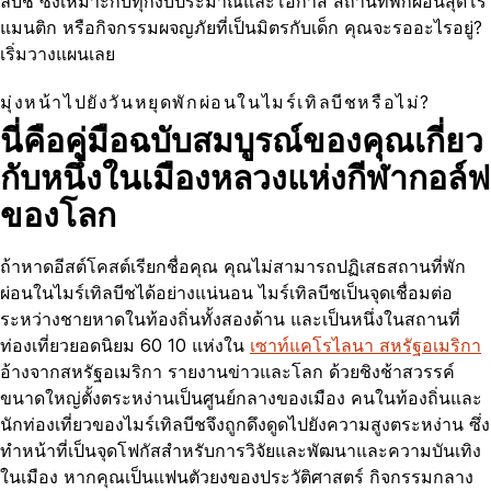
ลบีช ซึ่งเหมาะกับทุกงบประมาณและโอกาส สถานที่พักผ่อนสุดโร
แมนติก หรือกิจกรรมผจญภัยที่เป็นมิตรกับเด็ก คุณจะรออะไรอยู่?
เริ่มวางแผนเลย
มุ่งหน้าไปยังวันหยุดพักผ่อนในไมร์เทิลบีชหรือไม่?
นี่คือคู่มือฉบับสมบูรณ์ของคุณเกี่ยว
กับหนึ่งในเมืองหลวงแห่งกีฬากอล์ฟ
ของโลก
ถ้าหาดอีสต์โคสต์เรียกชื่อคุณ คุณไม่สามารถปฏิเสธสถานที่พัก
ผ่อนในไมร์เทิลบีชได้อย่างแน่นอน ไมร์เทิลบีชเป็นจุดเชื่อมต่อ
ระหว่างชายหาดในท้องถิ่นทั้งสองด้าน และเป็นหนึ่งในสถานที่
ท่องเที่ยวยอดนิยม 60 10 แห่งใน
เซาท์แคโรไลนา สหรัฐอเมริกา
อ้างจากสหรัฐอเมริกา รายงานข่าวและโลก ด้วยชิงช้าสวรรค์
ขนาดใหญ่ตั้งตระหง่านเป็นศูนย์กลางของเมือง คนในท้องถิ่นและ
นักท่องเที่ยวของไมร์เทิลบีชจึงถูกดึงดูดไปยังความสูงตระหง่าน ซึ่ง
ทำหน้าที่เป็นจุดโฟกัสสำหรับการวิจัยและพัฒนาและความบันเทิง
ในเมือง หากคุณเป็นแฟนตัวยงของประวัติศาสตร์ กิจกรรมกลาง