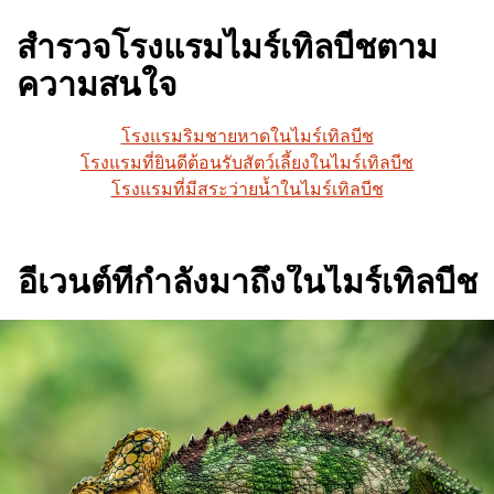
สำรวจโรงแรมไมร์เทิลบีชตาม
ความสนใจ
โรงแรมริมชายหาดในไมร์เทิลบีช
โรงแรมที่ยินดีต้อนรับสัตว์เลี้ยงในไมร์เทิลบีช
โรงแรมที่มีสระว่ายน้ำในไมร์เทิลบีช
อีเวนต์ที่กำลังมาถึงในไมร์เทิลบีช