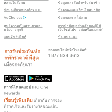
หลายในสังคม
ข้อมูลและสื่อสำหรับสมาชิก
สิทธิประโชน์เมื่อจองกับเรา
ข้อมูลเกี่ยวกับองค์กร IHG
ข้อตกลงและเงื่อนไขสมาชิก
AdChoices
ข้อตกลงการใช้งาน
การรับประกันห้องพักราคาดีที่สุด
เราสัญญาว่าคุณจะได้รับราคาต่ำที่สุดทาง
ศูนย์ความเป็นส่วนตัวและ
การนำข้อมูลส่วนตัวของผู้ใช้
นโยบายคุกกี้
เว็บไซต์ไปขายต่อหรือเผยแพร่
ออนไลน์ มิฉะนั้น เราจะปรับให้ตรงกับราคาที่ถูก
แผนผังเว็บไซต์
ข้อเสนอแนะ
กว่า พร้อมให้คะแนน IHG® One Rewards แก่
คุณถึงห้าเท่า สูงสุด 40,000 คะแนน
จองออนไลน์หรือโทรศัพท์:
รับประกันการจองทางออนไลน์
1 877 834 3613
รับประกันห้องพักของคุณแล้ว
ไม่มีค่าธรรมเนียมการจอง!
เราไม่คิดค่าธรรมเนียมการจองสำหรับการจอง
โดยตรงกับเรา
ดาวน์โหลดแอป IHG One
ข้อมูลส่วนบุคคล และการรักษาความปลอดภัย
Rewards
เว็บไซต์
เรียนรู้เพิ่มเติม
เกี่ยวกับ การจอง
IHG ดำเนินการด้านความเป็นส่วนตัวอย่างจริงจัง
ที่รวดเร็วและรับรางวัลขณะเดิน
เพื่อคุ้มครองคุณ ข้อมูลส่วนบุคคลทั้งหมดที่คุณให้