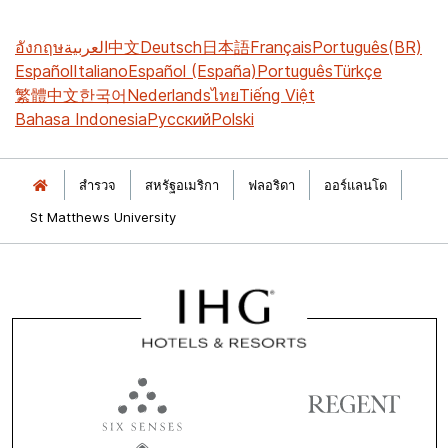
อังกฤษ
العربية
中文
Deutsch
日本語
Français
Português(BR)
Español
Italiano
Español (España)
Português
Türkçe
繁體中文
한국어
Nederlands
ไทย
Tiếng Việt
Bahasa Indonesia
Русский
Polski
สำรวจ
สหรัฐอเมริกา
ฟลอริดา
ออร์แลนโด
St Matthews University