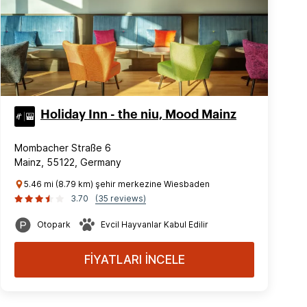
Holiday Inn - the niu, Mood Mainz
Mombacher Straße 6
Mainz, 55122, Germany
5.46 mi (8.79 km) şehir merkezine Wiesbaden
3.70
(35 reviews)
Otopark
Evcil Hayvanlar Kabul Edilir
FİYATLARI İNCELE