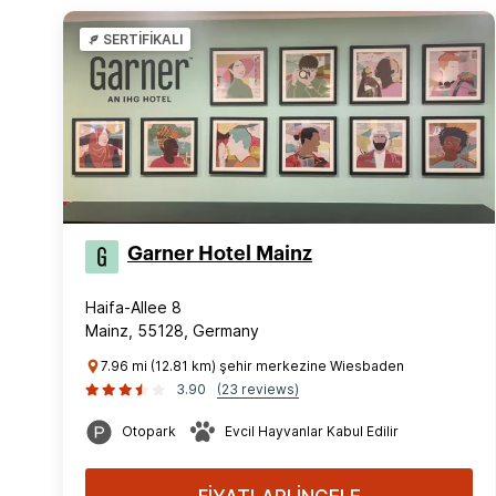
SERTİFİKALI
Garner Hotel Mainz
Haifa-Allee 8
Mainz, 55128, Germany
7.96 mi (12.81 km) şehir merkezine Wiesbaden
3.90
(23 reviews)
Otopark
Evcil Hayvanlar Kabul Edilir