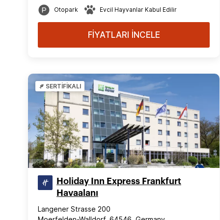
Otopark
Evcil Hayvanlar Kabul Edilir
FİYATLARI İNCELE
SERTİFİKALI
Holiday Inn Express Frankfurt
Havaalanı
Langener Strasse 200
Moerfelden-Walldorf, 64546, Germany