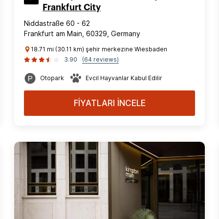
Frankfurt City
Niddastraße 60 - 62
Frankfurt am Main, 60329, Germany
18.71 mi (30.11 km) şehir merkezine Wiesbaden
3.90
(64 reviews)
Otopark
Evcil Hayvanlar Kabul Edilir
FİYATLARI İNCELE