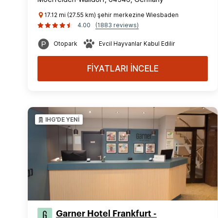
17.12 mi (27.55 km) şehir merkezine Wiesbaden
4.00
(1883 reviews)
Otopark
Evcil Hayvanlar Kabul Edilir
FİYATLARI İNCELE
IHG'DE YENİ
Garner Hotel Frankfurt -