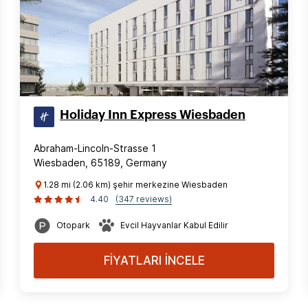
Holiday Inn Express Wiesbaden
Abraham-Lincoln-Strasse 1
Wiesbaden, 65189, Germany
1.28 mi (2.06 km) şehir merkezine Wiesbaden
4.40
(347 reviews)
Otopark
Evcil Hayvanlar Kabul Edilir
FİYATLARI İNCELE