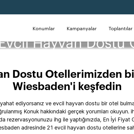
Konumlar
Kampanyalar
Toplantılar 
vcil Hayvan Dostu O
n Dostu Otellerimizden bi
Wiesbaden'i keşfedin
eyahat ediyorsanız ve evcil hayvan dostu bir otel bulma
oğrulanmış Konuk hakkındaki gerçek yorumları okuyun. i
da rezervasyonunuzu ihg ile yaptığınızda, En İyi Fiyat Gar
iesbaden adresinde 21 evcil hayvan dostu otellerine sah