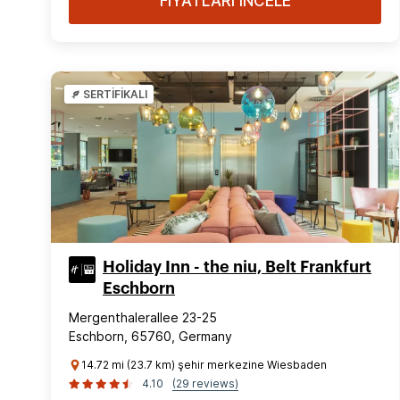
FİYATLARI İNCELE
SERTİFİKALI
Holiday Inn - the niu, Belt Frankfurt
Eschborn
Mergenthalerallee 23-25
Eschborn, 65760, Germany
14.72 mi (23.7 km) şehir merkezine Wiesbaden
4.10
(29 reviews)