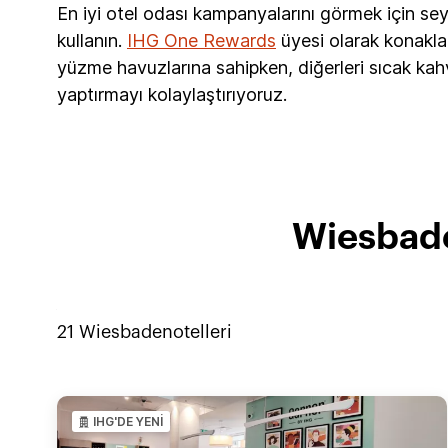
En iyi otel odası kampanyalarını görmek için seyah
kullanın.
IHG One Rewards
üyesi olarak konaklad
yüzme havuzlarına sahipken, diğerleri sıcak kah
yaptırmayı kolaylaştırıyoruz.
Wiesbade
21
Wiesbaden
otelleri
IHG'DE YENİ