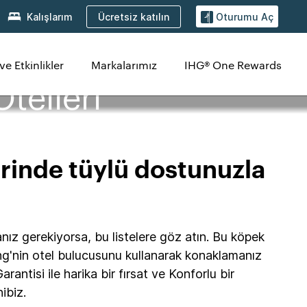
Ücretsiz katılın
Kalışlarım
Oturumu Aç
ve Etkinlikler
Markalarımız
IHG® One Rewards
telleri
rinde tüylü dostunuzla
nız gerekiyorsa, bu listelere göz atın. Bu köpek
hg'nin otel bulucusunu kullanarak konaklamanız
antisi ile harika bir fırsat ve Konforlu bir
ibiz.