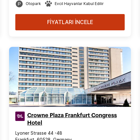
Otopark
Evcil Hayvanlar Kabul Edilir
FİYATLARI İNCELE
Crowne Plaza Frankfurt Congress
Hotel
Lyoner Strasse 44 -48
Frankfurt, 60528, Germany