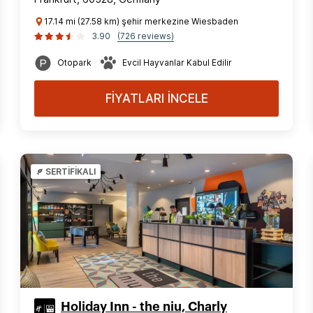
17.14 mi (27.58 km) şehir merkezine Wiesbaden
3.90
(726 reviews)
Otopark
Evcil Hayvanlar Kabul Edilir
FİYATLARI İNCELE
SERTİFİKALI
Holiday Inn - the niu, Charly