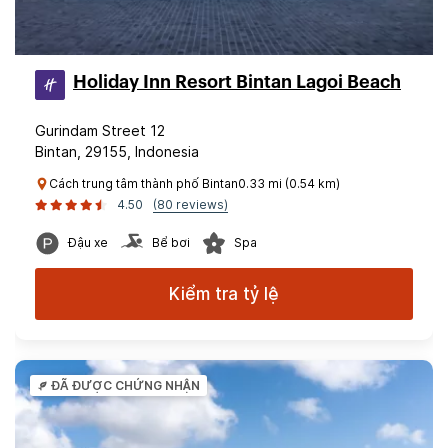
Holiday Inn Resort Bintan Lagoi Beach
Gurindam Street 12
Bintan, 29155, Indonesia
Cách trung tâm thành phố Bintan0.33 mi (0.54 km)
4.50
(80 reviews)
Đậu xe
Bể bơi
Spa
Kiểm tra tỷ lệ
ĐÃ ĐƯỢC CHỨNG NHẬN