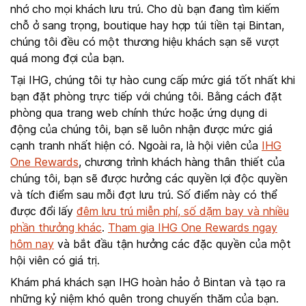
nhớ cho mọi khách lưu trú. Cho dù bạn đang tìm kiếm
chỗ ở sang trọng, boutique hay hợp túi tiền tại Bintan,
chúng tôi đều có một thương hiệu khách sạn sẽ vượt
quá mong đợi của bạn.
Tại IHG, chúng tôi tự hào cung cấp mức giá tốt nhất khi
bạn đặt phòng trực tiếp với chúng tôi. Bằng cách đặt
phòng qua trang web chính thức hoặc ứng dụng di
động của chúng tôi, bạn sẽ luôn nhận được mức giá
cạnh tranh nhất hiện có. Ngoài ra, là hội viên của
IHG
One Rewards
, chương trình khách hàng thân thiết của
chúng tôi, bạn sẽ được hưởng các quyền lợi độc quyền
và tích điểm sau mỗi đợt lưu trú. Số điểm này có thể
được đổi lấy
đêm lưu trú miễn phí, số dặm bay và nhiều
phần thưởng khác
.
Tham gia IHG One Rewards ngay
hôm nay
và bắt đầu tận hưởng các đặc quyền của một
hội viên có giá trị.
Khám phá khách sạn IHG hoàn hảo ở Bintan và tạo ra
những kỷ niệm khó quên trong chuyến thăm của bạn.