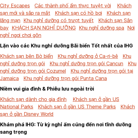
City Escapes
Các thành phố ẩm thực tuyệt vời
Khách
sạn mới và sắp ra mắt
Khách sạn có hồ bơi
Khách sạn
lãng mạn
Khu nghỉ dưỡng có trượt tuyết
Khách sạn Sân
bay
KHÁCH SẠN NGHỈ DƯỠNG
Khu nghỉ dưỡng spa
Nơi
nghỉ ngơi chơi gôn
Lặn vào các Khu nghỉ dưỡng Bãi biển Tốt nhất của IHG
Khách sạn bên Bờ biển
Khu nghỉ dưỡng ở Ca-ri-bê
Khu
nghỉ dưỡng trọn gói
Khu nghỉ dưỡng trọn gói Cancun
Khu
nghỉ dưỡng trọn gói Cozumel
Khu nghỉ dưỡng trọn gói tại
Jamaica
Khu nghỉ dưỡng trọn gói Punta Cana
Niềm vui gia đình & Phiêu lưu ngoài trời
Khách sạn dành cho gia đình
Khách sạn ở gần US
National Parks
Khách sạn ở gần US Theme Parks
Khách
sạn ở gần Disney World
Khám phá IHG: Từ kỳ nghỉ ấm cúng đến nơi tĩnh dưỡng
sang trọng