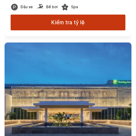
Đậu xe
Bể bơi
Spa
Kiểm tra tỷ lệ