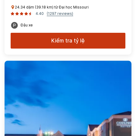
24.34 dặm (39.18 km) từ Đại học Missouri
4.40
(1297 reviews)
Đậu xe
Kiểm tra tỷ lệ