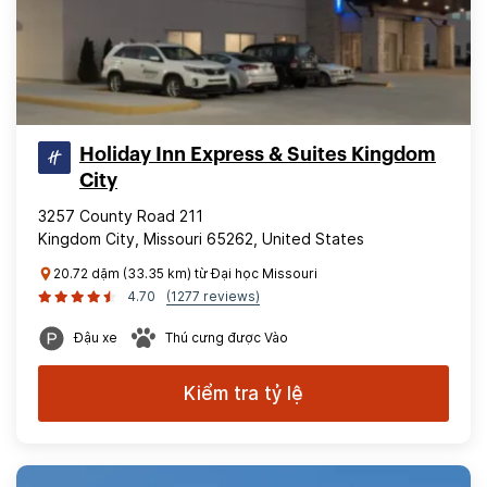
Holiday Inn Express & Suites Kingdom
City
3257 County Road 211
Kingdom City, Missouri 65262, United States
20.72 dặm (33.35 km) từ Đại học Missouri
4.70
(1277 reviews)
Đậu xe
Thú cưng được Vào
Kiểm tra tỷ lệ