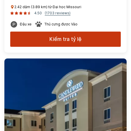
2.42 dặm (3.89 km) từ Đại học Missouri
4.50
(1703 reviews)
Đậu xe
Thú cưng được Vào
Kiểm tra tỷ lệ