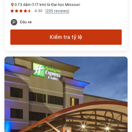
0.73 dặm (1.17 km) từ Đại học Missouri
4.30
(205 reviews)
Đậu xe
Kiểm tra tỷ lệ