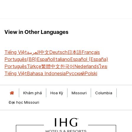
View in Other Languages
Tiếng Việt
العربية
中文
Deutsch
日本語
Français
Português(BR)
Español
Italiano
Español (España)
Português
Türkçe
繁體中文
한국어
Nederlands
ไทย
Tiếng Việt
Bahasa Indonesia
Русский
Polski
Khám phá
Hoa Kỳ
Missouri
Columbia
Đại học Missouri