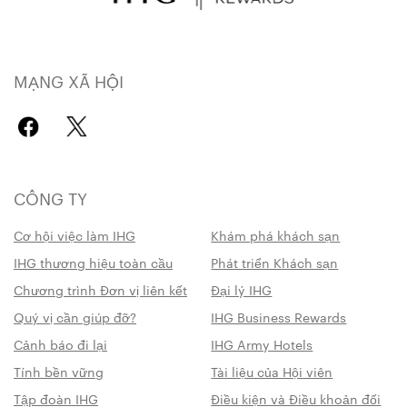
MẠNG XÃ HỘI
CÔNG TY
Cơ hội việc làm IHG
Khám phá khách sạn
IHG thương hiệu toàn cầu
Phát triển Khách sạn
Chương trình Đơn vị liên kết
Đại lý IHG
Quý vị cần giúp đỡ?
IHG Business Rewards
Cảnh báo đi lại
IHG Army Hotels
Tính bền vững
Tài liệu của Hội viên
Tập đoàn IHG
Điều kiện và Điều khoản đối