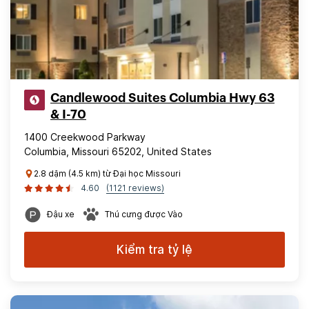
Candlewood Suites Columbia Hwy 63
& I-70
1400 Creekwood Parkway
Columbia, Missouri 65202, United States
2.8 dặm (4.5 km) từ Đại học Missouri
4.60
(1121 reviews)
Đậu xe
Thú cưng được Vào
Kiểm tra tỷ lệ