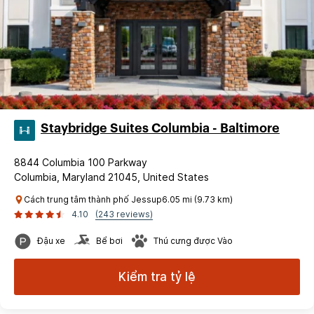
Staybridge Suites Columbia - Baltimore
8844 Columbia 100 Parkway
Columbia, Maryland 21045, United States
Cách trung tâm thành phố Jessup6.05 mi (9.73 km)
4.10
(243 reviews)
Đậu xe
Bể bơi
Thú cưng được Vào
Kiểm tra tỷ lệ