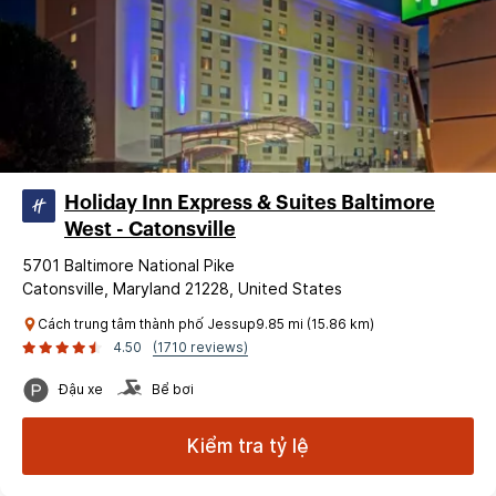
Holiday Inn Express & Suites Baltimore
West - Catonsville
5701 Baltimore National Pike
Catonsville, Maryland 21228, United States
Cách trung tâm thành phố Jessup9.85 mi (15.86 km)
4.50
(1710 reviews)
Đậu xe
Bể bơi
Kiểm tra tỷ lệ