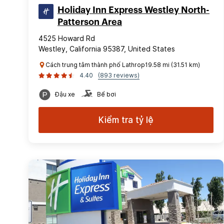
Holiday Inn Express Westley North-
Patterson Area
4525 Howard Rd
Westley, California 95387, United States
Cách trung tâm thành phố Lathrop19.58 mi (31.51 km)
4.40
(893 reviews)
Đậu xe
Bể bơi
Kiểm tra tỷ lệ