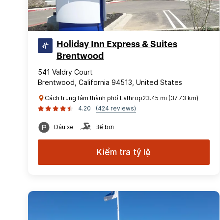
Holiday Inn Express & Suites
Brentwood
541 Valdry Court
Brentwood, California 94513, United States
Cách trung tâm thành phố Lathrop23.45 mi (37.73 km)
4.20
(424 reviews)
Đậu xe
Bể bơi
Kiểm tra tỷ lệ