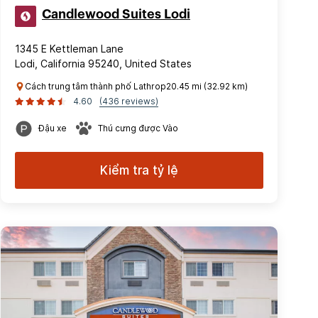
Candlewood Suites Lodi
1345 E Kettleman Lane
Lodi, California 95240, United States
Cách trung tâm thành phố Lathrop20.45 mi (32.92 km)
4.60
(436 reviews)
Đậu xe
Thú cưng được Vào
Kiểm tra tỷ lệ