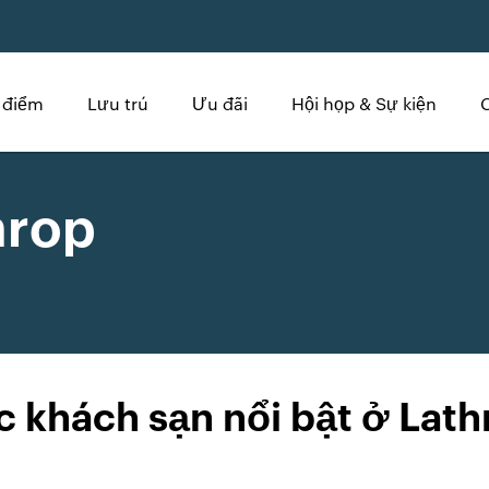
 điểm
Lưu trú
Ưu đãi
Hội họp & Sự kiện
hrop
c khách sạn nổi bật ở Lath