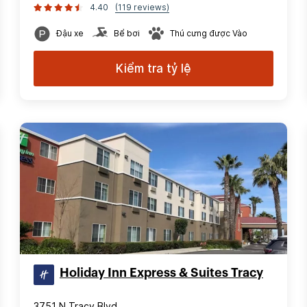
4.40
(119 reviews)
Đậu xe
Bể bơi
Thú cưng được Vào
Kiểm tra tỷ lệ
Holiday Inn Express & Suites Tracy
3751 N Tracy Blvd