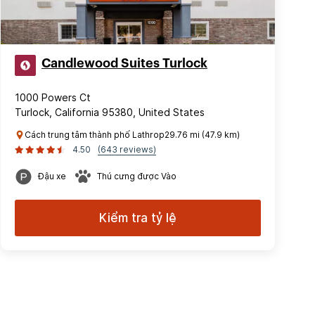
Candlewood Suites Turlock
1000 Powers Ct
Turlock, California 95380, United States
Cách trung tâm thành phố Lathrop29.76 mi (47.9 km)
4.50
(643 reviews)
Đậu xe
Thú cưng được Vào
Kiểm tra tỷ lệ