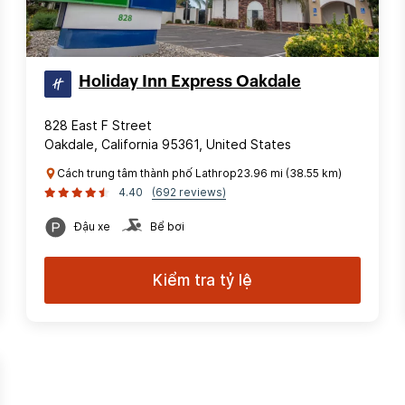
Holiday Inn Express Oakdale
828 East F Street
Oakdale, California 95361, United States
Cách trung tâm thành phố Lathrop23.96 mi (38.55 km)
4.40
(692 reviews)
Đậu xe
Bể bơi
Kiểm tra tỷ lệ