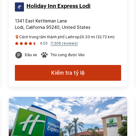
Holiday Inn Express Lodi
1341 East Kettleman Lane
Lodi, California 95240, United States
Cách trung tâm thành phố Lathrop20.33 mi (32.72 km)
4.50
(1306 reviews)
Đậu xe
Thú cưng được Vào
Kiểm tra tỷ lệ