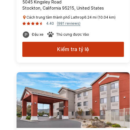
5045 Kingsley Road
Stockton, California 95215, United States
Cách trung tâm thành phố Lathrop6.24 mi (10.04 km)
4.40
(981 reviews)
Đậu xe
Thú cưng được Vào
Kiểm tra tỷ lệ