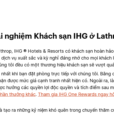
ải nghiệm Khách sạn IHG ở Lath
throp, IHG ® Hotels & Resorts có khách sạn hoàn hảo 
dịch vụ xuất sắc và kỳ nghỉ đáng nhớ cho mọi khách 
chúng tôi đều có một thương hiệu khách sạn sẽ vượt qu
t nhất khi bạn đặt phòng trực tiếp với chúng tôi. Bằn
ận được mức giá cạnh tranh nhất hiện có. Ngoài ra, là
ược hưởng các quyền lợi độc quyền và tích điểm sau mỗ
 phần thưởng khác
.
Tham gia IHG One Rewards ngay h
 tạo ra những kỷ niệm khó quên trong chuyến thăm củ