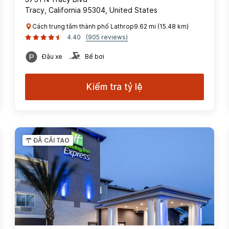
Tracy, California 95304, United States
Cách trung tâm thành phố Lathrop9.62 mi (15.48 km)
4.40
(905 reviews)
Đậu xe
Bể bơi
Kiểm tra tỷ lệ
ĐÃ CẢI TẠO