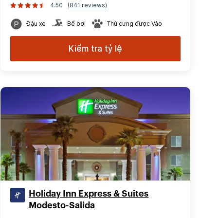
4.50
(841 reviews)
Đậu xe
Bể bơi
Thú cưng được Vào
Kiểm tra tỷ lệ
Holiday Inn Express & Suites
Modesto-Salida