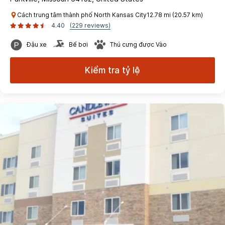
Cách trung tâm thành phố North Kansas City12.78 mi (20.57 km)
4.40
(229 reviews)
Đậu xe
Bể bơi
Thú cưng được Vào
Kiểm tra tỷ lệ