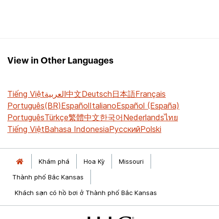
View in Other Languages
Tiếng Việt
العربية
中文
Deutsch
日本語
Français
Português(BR)
Español
Italiano
Español (España)
Português
Türkçe
繁體中文
한국어
Nederlands
ไทย
Tiếng Việt
Bahasa Indonesia
Русский
Polski
Khám phá
Hoa Kỳ
Missouri
Thành phố Bắc Kansas
Khách sạn có hồ bơi ở Thành phố Bắc Kansas