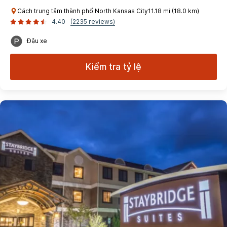
Cách trung tâm thành phố North Kansas City11.18 mi (18.0 km)
4.40
(2235 reviews)
Đậu xe
Kiểm tra tỷ lệ