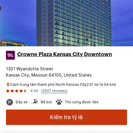
Crowne Plaza Kansas City Downtown
1301 Wyandotte Street
Kansas City, Missouri 64105, United States
Cách trung tâm thành phố North Kansas City2.51 mi (4.04 km)
4.00
(2507 reviews)
Đậu xe
Bể bơi
Thú cưng được Vào
Kiểm tra tỷ lệ