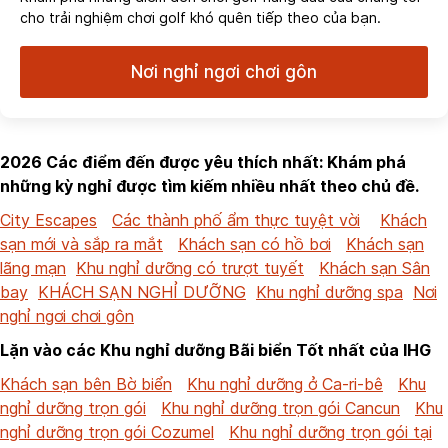
cho trải nghiệm chơi golf khó quên tiếp theo của bạn.
Nơi nghỉ ngơi chơi gôn
2026 Các điểm đến được yêu thích nhất: Khám phá
những kỳ nghỉ được tìm kiếm nhiều nhất theo chủ đề.
City Escapes
Các thành phố ẩm thực tuyệt vời
Khách
sạn mới và sắp ra mắt
Khách sạn có hồ bơi
Khách sạn
lãng mạn
Khu nghỉ dưỡng có trượt tuyết
Khách sạn Sân
bay
KHÁCH SẠN NGHỈ DƯỠNG
Khu nghỉ dưỡng spa
Nơi
nghỉ ngơi chơi gôn
Lặn vào các Khu nghỉ dưỡng Bãi biển Tốt nhất của IHG
Khách sạn bên Bờ biển
Khu nghỉ dưỡng ở Ca-ri-bê
Khu
nghỉ dưỡng trọn gói
Khu nghỉ dưỡng trọn gói Cancun
Khu
nghỉ dưỡng trọn gói Cozumel
Khu nghỉ dưỡng trọn gói tại