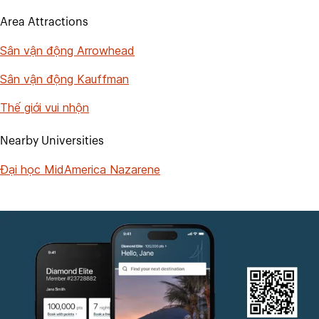
Area Attractions
Sân vận động Arrowhead
Sân vận động Kauffman
Thế giới vui nhộn
Nearby Universities
Đại học MidAmerica Nazarene