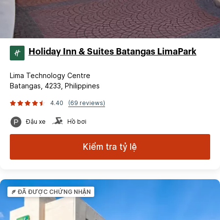
Holiday Inn & Suites Batangas LimaPark
Lima Technology Centre
Batangas, 4233, Philippines
4.40
(69 reviews)
Đậu xe
Hồ bơi
Kiểm tra tỷ lệ
ĐÃ ĐƯỢC CHỨNG NHẬN