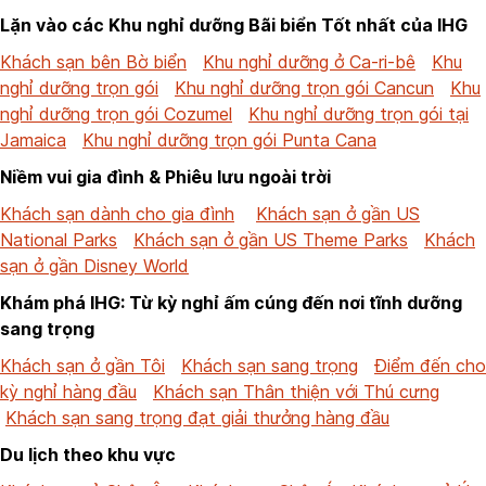
Lặn vào các Khu nghỉ dưỡng Bãi biển Tốt nhất của IHG
Khách sạn bên Bờ biển
Khu nghỉ dưỡng ở Ca-ri-bê
Khu
nghỉ dưỡng trọn gói
Khu nghỉ dưỡng trọn gói Cancun
Khu
nghỉ dưỡng trọn gói Cozumel
Khu nghỉ dưỡng trọn gói tại
Jamaica
Khu nghỉ dưỡng trọn gói Punta Cana
Niềm vui gia đình & Phiêu lưu ngoài trời
Khách sạn dành cho gia đình
Khách sạn ở gần US
National Parks
Khách sạn ở gần US Theme Parks
Khách
sạn ở gần Disney World
Khám phá IHG: Từ kỳ nghỉ ấm cúng đến nơi tĩnh dưỡng
sang trọng
Khách sạn ở gần Tôi
Khách sạn sang trọng
Điểm đến cho
kỳ nghỉ hàng đầu
Khách sạn Thân thiện với Thú cưng
Khách sạn sang trọng đạt giải thưởng hàng đầu
Du lịch theo khu vực