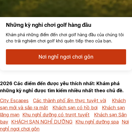
Những kỳ nghỉ chơi golf hàng đầu
Khám phá những điểm đến chơi golf hàng đầu của chúng tôi
cho trải nghiệm chơi golf khó quên tiếp theo của bạn.
Nơi nghỉ ngơi chơi gôn
2026 Các điểm đến được yêu thích nhất: Khám phá
những kỳ nghỉ được tìm kiếm nhiều nhất theo chủ đề.
City Escapes
Các thành phố ẩm thực tuyệt vời
Khách
sạn mới và sắp ra mắt
Khách sạn có hồ bơi
Khách sạn
lãng mạn
Khu nghỉ dưỡng có trượt tuyết
Khách sạn Sân
bay
KHÁCH SẠN NGHỈ DƯỠNG
Khu nghỉ dưỡng spa
Nơi
nghỉ ngơi chơi gôn