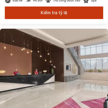
Đậu xe
Hồ bơi
Thú cưng được vào
Spa
Kiểm tra tỷ lệ