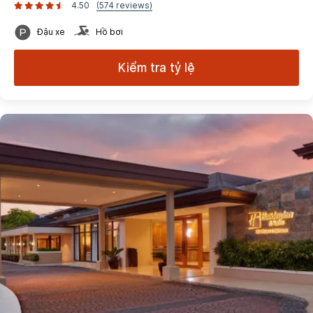
4.50
(574 reviews)
Đậu xe
Hồ bơi
Kiểm tra tỷ lệ