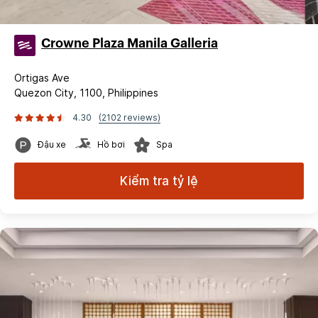
Crowne Plaza Manila Galleria
Ortigas Ave
Quezon City, 1100, Philippines
4.30
(2102 reviews)
Đậu xe
Hồ bơi
Spa
Kiểm tra tỷ lệ