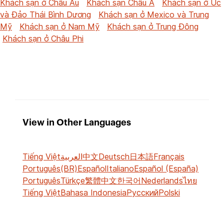
Khách sạn ở Châu Âu
Khách sạn Châu Á
Khách sạn ở Úc
và Đảo Thái Bình Dương
Khách sạn ở Mexico và Trung
Mỹ
Khách sạn ở Nam Mỹ
Khách sạn ở Trung Đông
Khách sạn ở Châu Phi
View in Other Languages
Tiếng Việt
العربية
中文
Deutsch
日本語
Français
Português(BR)
Español
Italiano
Español (España)
Português
Türkçe
繁體中文
한국어
Nederlands
ไทย
Tiếng Việt
Bahasa Indonesia
Русский
Polski