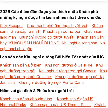
2026 Các điểm đến được yêu thích nhất: Khám phá
những kỳ nghỉ được tìm kiếm nhiều nhất theo chủ đề.
City Escapes
Các thành phố ẩm thực tuyệt vời
Khách
sạn mới và sắp ra mắt
Khách sạn có hồ bơi
Khách sạn
lãng mạn
Khu nghỉ dưỡng có trượt tuyết
Khách sạn Sân
bay
KHÁCH SẠN NGHỈ DƯỠNG
Khu nghỉ dưỡng spa
Nơi
nghỉ ngơi chơi gôn
Lặn vào các Khu nghỉ dưỡng Bãi biển Tốt nhất của IHG
Khách sạn bên Bờ biển
Khu nghỉ dưỡng ở Ca-ri-bê
Khu
nghỉ dưỡng trọn gói
Khu nghỉ dưỡng trọn gói Cancun
Khu
nghỉ dưỡng trọn gói Cozumel
Khu nghỉ dưỡng trọn gói tại
Jamaica
Khu nghỉ dưỡng trọn gói Punta Cana
Niềm vui gia đình & Phiêu lưu ngoài trời
Khách sạn dành cho gia đình
Khách sạn ở gần US
National Parks
Khách sạn ở gần US Theme Parks
Khách