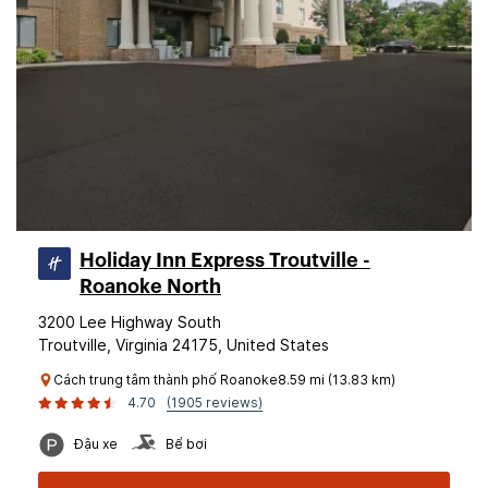
Holiday Inn Express Troutville -
Roanoke North
3200 Lee Highway South
Troutville, Virginia 24175, United States
Cách trung tâm thành phố Roanoke8.59 mi (13.83 km)
4.70
(1905 reviews)
Đậu xe
Bể bơi