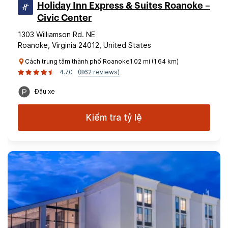
Holiday Inn Express & Suites Roanoke –
Civic Center
1303 Williamson Rd. NE
Roanoke, Virginia 24012, United States
Cách trung tâm thành phố Roanoke1.02 mi (1.64 km)
4.70
(862 reviews)
Đậu xe
Kiểm tra tỷ lệ