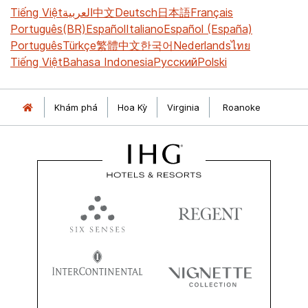
Tiếng Việt
العربية
中文
Deutsch
日本語
Français
Português(BR)
Español
Italiano
Español (España)
Português
Türkçe
繁體中文
한국어
Nederlands
ไทย
Tiếng Việt
Bahasa Indonesia
Русский
Polski
Khám phá
Hoa Kỳ
Virginia
Roanoke