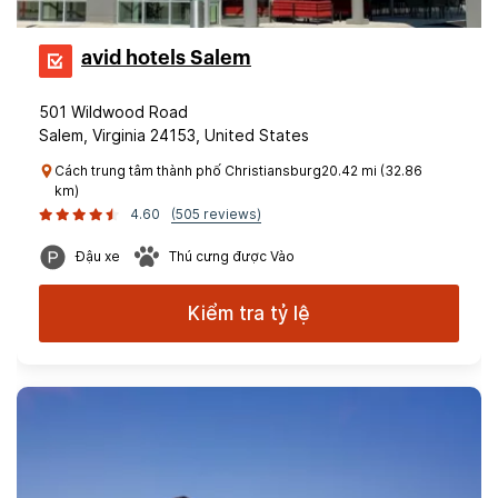
avid hotels Salem
501 Wildwood Road
Salem, Virginia 24153, United States
Cách trung tâm thành phố Christiansburg20.42 mi (32.86
km)
4.60
(505 reviews)
Đậu xe
Thú cưng được Vào
Kiểm tra tỷ lệ