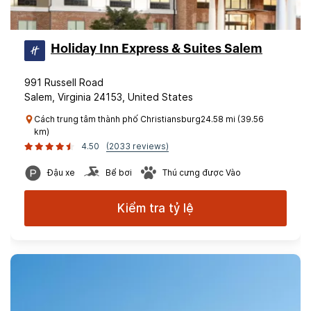
Holiday Inn Express & Suites Salem
991 Russell Road
Salem, Virginia 24153, United States
Cách trung tâm thành phố Christiansburg24.58 mi (39.56
km)
4.50
(2033 reviews)
Đậu xe
Bể bơi
Thú cưng được Vào
Kiểm tra tỷ lệ