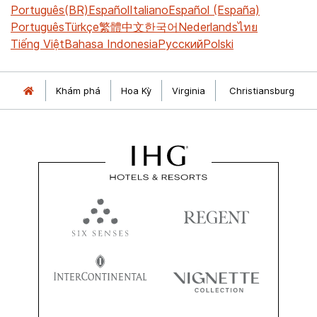
Português(BR)
Español
Italiano
Español (España)
Português
Türkçe
繁體中文
한국어
Nederlands
ไทย
Tiếng Việt
Bahasa Indonesia
Русский
Polski
Khám phá
Hoa Kỳ
Virginia
Christiansburg