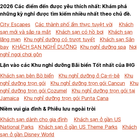
2026 Các điểm đến được yêu thích nhất: Khám phá
những kỳ nghỉ được tìm kiếm nhiều nhất theo chủ đề.
City Escapes
Các thành phố ẩm thực tuyệt vời
Khách
sạn mới và sắp ra mắt
Khách sạn có hồ bơi
Khách sạn
lãng mạn
Khu nghỉ dưỡng có trượt tuyết
Khách sạn Sân
bay
KHÁCH SẠN NGHỈ DƯỠNG
Khu nghỉ dưỡng spa
Nơi
nghỉ ngơi chơi gôn
Lặn vào các Khu nghỉ dưỡng Bãi biển Tốt nhất của IHG
Khách sạn bên Bờ biển
Khu nghỉ dưỡng ở Ca-ri-bê
Khu
nghỉ dưỡng trọn gói
Khu nghỉ dưỡng trọn gói Cancun
Khu
nghỉ dưỡng trọn gói Cozumel
Khu nghỉ dưỡng trọn gói tại
Jamaica
Khu nghỉ dưỡng trọn gói Punta Cana
Niềm vui gia đình & Phiêu lưu ngoài trời
Khách sạn dành cho gia đình
Khách sạn ở gần US
National Parks
Khách sạn ở gần US Theme Parks
Khách
sạn ở gần Disney World