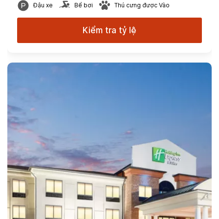
Đậu xe
Bể bơi
Thú cưng được Vào
Kiểm tra tỷ lệ