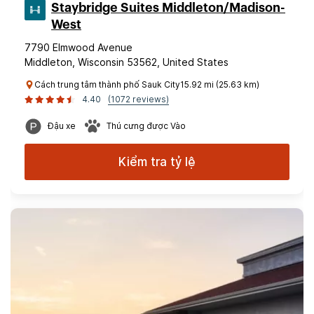
Staybridge Suites Middleton/Madison-
West
7790 Elmwood Avenue
Middleton, Wisconsin 53562, United States
Cách trung tâm thành phố Sauk City15.92 mi (25.63 km)
4.40
(1072 reviews)
Đậu xe
Thú cưng được Vào
Kiểm tra tỷ lệ