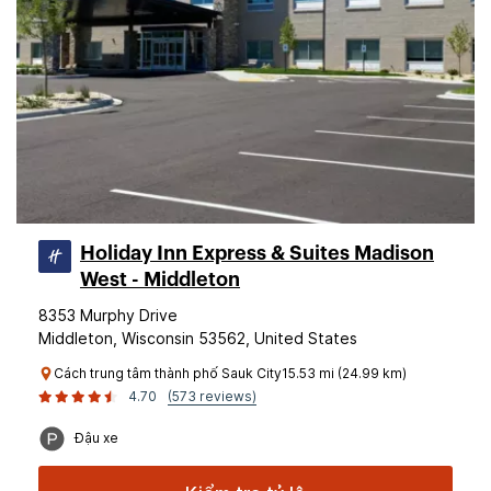
Holiday Inn Express & Suites Madison
West - Middleton
8353 Murphy Drive
Middleton, Wisconsin 53562, United States
Cách trung tâm thành phố Sauk City15.53 mi (24.99 km)
4.70
(573 reviews)
Đậu xe