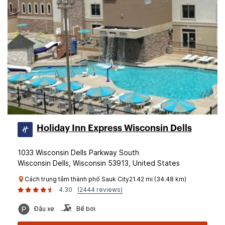
Holiday Inn Express Wisconsin Dells
1033 Wisconsin Dells Parkway South
Wisconsin Dells, Wisconsin 53913, United States
Cách trung tâm thành phố Sauk City21.42 mi (34.48 km)
4.30
(2444 reviews)
Đậu xe
Bể bơi