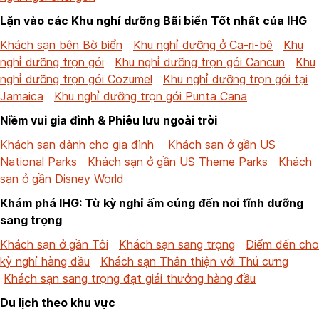
Lặn vào các Khu nghỉ dưỡng Bãi biển Tốt nhất của IHG
Khách sạn bên Bờ biển
Khu nghỉ dưỡng ở Ca-ri-bê
Khu
nghỉ dưỡng trọn gói
Khu nghỉ dưỡng trọn gói Cancun
Khu
nghỉ dưỡng trọn gói Cozumel
Khu nghỉ dưỡng trọn gói tại
Jamaica
Khu nghỉ dưỡng trọn gói Punta Cana
Niềm vui gia đình & Phiêu lưu ngoài trời
Khách sạn dành cho gia đình
Khách sạn ở gần US
National Parks
Khách sạn ở gần US Theme Parks
Khách
sạn ở gần Disney World
Khám phá IHG: Từ kỳ nghỉ ấm cúng đến nơi tĩnh dưỡng
sang trọng
Khách sạn ở gần Tôi
Khách sạn sang trọng
Điểm đến cho
kỳ nghỉ hàng đầu
Khách sạn Thân thiện với Thú cưng
Khách sạn sang trọng đạt giải thưởng hàng đầu
Du lịch theo khu vực