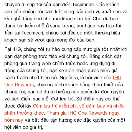
chuyến đi sắp tới của bạn đến Tucumcari. Các khách
sạn của chúng tôi cam kết cung cấp dịch vụ xuất sắc và
kỳ nghỉ đáng nhớ cho mọi khách lưu trú. Cho dù bạn
đang tìm kiếm chỗ ở sang trọng, boutique hay hợp túi
tiền tại Tucumcari, chúng tôi đều có một thương hiệu
khách sạn sẽ vượt quá mong đợi của bạn.
Tại IHG, chúng tôi tự hào cung cấp mức giá tốt nhất khi
bạn đặt phòng trực tiếp với chúng tôi. Bằng cách đặt
phòng qua trang web chính thức hoặc ứng dụng di
động của chúng tôi, bạn sẽ luôn nhận được mức giá
cạnh tranh nhất hiện có. Ngoài ra, là hội viên của
IHG
One Rewards
, chương trình khách hàng thân thiết của
chúng tôi, bạn sẽ được hưởng các quyền lợi độc quyền
và tích điểm sau mỗi đợt lưu trú. Số điểm này có thể
được đổi lấy
đêm lưu trú miễn phí, số dặm bay và nhiều
phần thưởng khác
.
Tham gia IHG One Rewards ngay
hôm nay
và bắt đầu tận hưởng các đặc quyền của một
hội viên có giá trị.