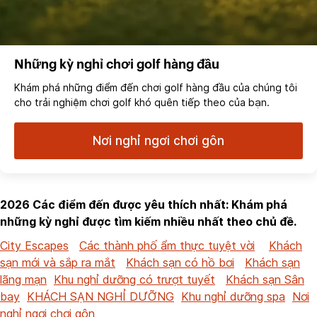
Những kỳ nghỉ chơi golf hàng đầu
Khám phá những điểm đến chơi golf hàng đầu của chúng tôi
cho trải nghiệm chơi golf khó quên tiếp theo của bạn.
Nơi nghỉ ngơi chơi gôn
2026 Các điểm đến được yêu thích nhất: Khám phá
những kỳ nghỉ được tìm kiếm nhiều nhất theo chủ đề.
City Escapes
Các thành phố ẩm thực tuyệt vời
Khách
sạn mới và sắp ra mắt
Khách sạn có hồ bơi
Khách sạn
lãng mạn
Khu nghỉ dưỡng có trượt tuyết
Khách sạn Sân
bay
KHÁCH SẠN NGHỈ DƯỠNG
Khu nghỉ dưỡng spa
Nơi
nghỉ ngơi chơi gôn