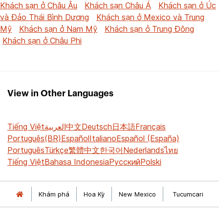
Khách sạn ở Châu Âu
Khách sạn Châu Á
Khách sạn ở Úc
và Đảo Thái Bình Dương
Khách sạn ở Mexico và Trung
Mỹ
Khách sạn ở Nam Mỹ
Khách sạn ở Trung Đông
Khách sạn ở Châu Phi
View in Other Languages
Tiếng Việt
العربية
中文
Deutsch
日本語
Français
Português(BR)
Español
Italiano
Español (España)
Português
Türkçe
繁體中文
한국어
Nederlands
ไทย
Tiếng Việt
Bahasa Indonesia
Русский
Polski
Khám phá
Hoa Kỳ
New Mexico
Tucumcari