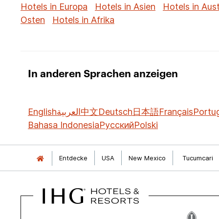
Hotels in Europa
Hotels in Asien
Hotels in Aust
Osten
Hotels in Afrika
In anderen Sprachen anzeigen
English
العربية
中文
Deutsch
日本語
Français
Portu
Bahasa Indonesia
Русский
Polski
Entdecke
USA
New Mexico
Tucumcari