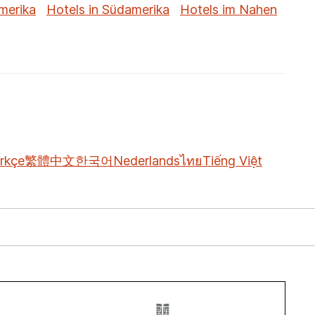
merika
Hotels in Südamerika
Hotels im Nahen
rkçe
繁體中文
한국어
Nederlands
ไทย
Tiếng Việt