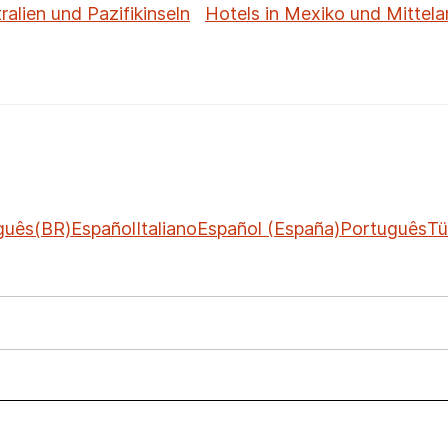
ralien und Pazifikinseln
Hotels in Mexiko und Mittela
guês(BR)
Español
Italiano
Español (España)
Português
Tü