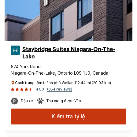
Staybridge Suites Niagara-On-The-
Lake
524 York Road
Niagara-On-The-Lake, Ontario L0S 1J0, Canada
Cách trung tâm thành phố Welland12.44 mi (20.03 km)
4.80
(854 reviews)
Đậu xe
Thú cưng được Vào
Kiểm tra tỷ lệ