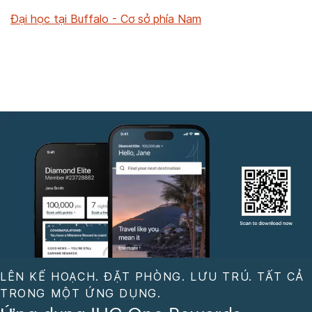
Đại học tại Buffalo - Cơ sở phía Nam
LÊN KẾ HOẠCH. ĐẶT PHÒNG. LƯU TRÚ. TẤT CẢ
TRONG MỘT ỨNG DỤNG.