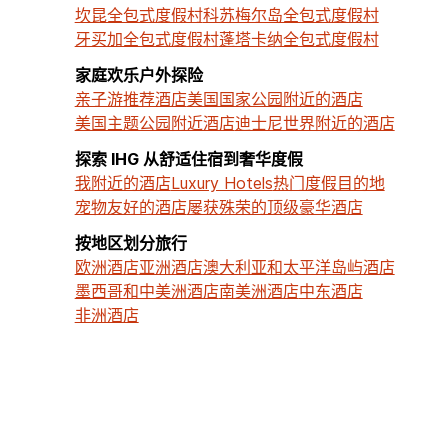
坎昆全包式度假村
科苏梅尔岛全包式度假村
牙买加全包式度假村
蓬塔卡纳全包式度假村
家庭欢乐户外探险
亲子游推荐酒店
美国国家公园附近的酒店
美国主题公园附近酒店
迪士尼世界附近的酒店
探索 IHG 从舒适住宿到奢华度假
我附近的酒店
Luxury Hotels
热门度假目的地
宠物友好的酒店
屡获殊荣的顶级豪华酒店
按地区划分旅行
欧洲酒店
亚洲酒店
澳大利亚和太平洋岛屿酒店
墨西哥和中美洲酒店
南美洲酒店
中东酒店
非洲酒店