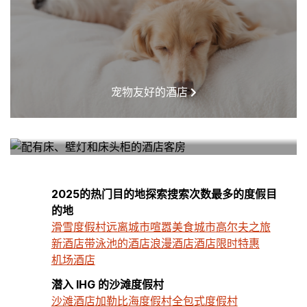
宠物友好的酒店
我附近的酒店
2025的热门目的地探索搜索次数最多的度假目
的地
滑雪度假村
远离城市喧嚣
美食城市
高尔夫之旅
新酒店
带泳池的酒店
浪漫酒店
酒店限时特惠
机场酒店
潜入 IHG 的沙滩度假村
沙滩酒店
加勒比海度假村
全包式度假村