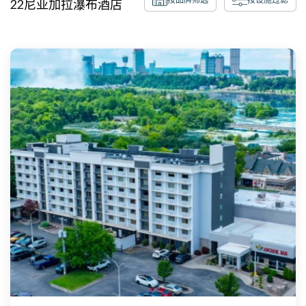
22
尼亚加拉瀑布
酒店