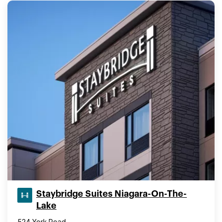
Staybridge Suites Niagara-On-The-
Lake
524 York Road