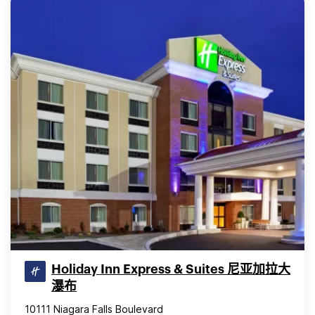
Holiday Inn Express & Suites 尼亚加拉大
瀑布
10111 Niagara Falls Boulevard