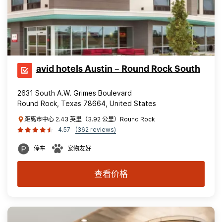
avid hotels Austin – Round Rock South
2631 South A.W. Grimes Boulevard
Round Rock, Texas 78664, United States
距离市中心 2.43 英里（3.92 公里）Round Rock
4.57
(362 reviews)
停车
宠物友好
查看价格