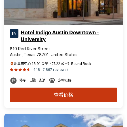
Hotel Indigo Austin Downtown -
University
810 Red River Street
Austin, Texas 78701, United States
距离市中心 16.91 英里（27.22 公里）Round Rock
4.18
(1867 reviews)
停车
泳池
宠物友好
查看价格