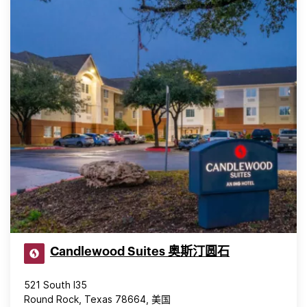
Candlewood Suites 奥斯汀圆石
521 South I35
Round Rock, Texas 78664, 美国