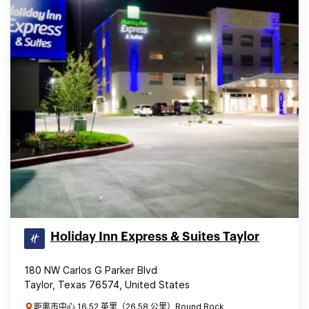
Holiday Inn Express & Suites Taylor
180 NW Carlos G Parker Blvd
Taylor, Texas 76574, United States
距离市中心 16.52 英里（26.58 公里）Round Rock