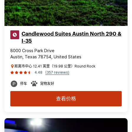
Candlewood Suites Austin North 290 &
I-35
8000 Cross Park Drive
Austin, Texas 78754, United States
距离市中心 12.41 英里（19.98 公里）Round Rock
4.48
(357 reviews)
停车
宠物友好
查看价格