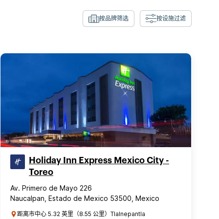
按品牌筛选
按设施过滤
Holiday Inn Express Mexico City -
Toreo
Av. Primero de Mayo 226
Naucalpan, Estado de Mexico 53500, Mexico
距离市中心 5.32 英里（8.55 公里）Tlalnepantla