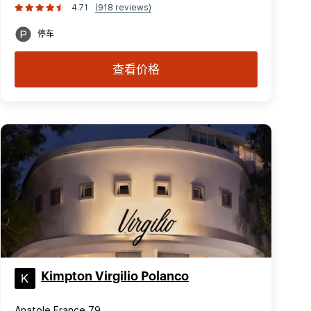
4.71
(918 reviews)
停车
查看价格
Kimpton Virgilio Polanco
Anatole France 79