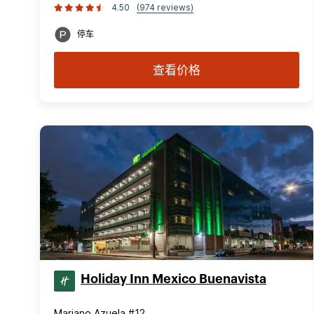
4.50
(974 reviews)
停车
查看价格
Holiday Inn Mexico Buenavista
Mariano Azuela #12