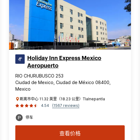
Holiday Inn Express Mexico
Aeropuerto
RIO CHURUBUSCO 253
Ciudad de Mexico, Ciudad de México 08400,
Mexico
距离市中心 11.32 英里（18.23 公里）Tlalnepantla
4.54
(1567 reviews)
停车
查看价格