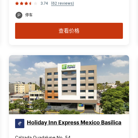
3.74
(62 reviews)
停车
查看价格
Holiday Inn Express Mexico Basilica
Calzada Guadalupe No. 54