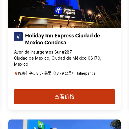
Holiday Inn Express Ciudad de
Mexico Condesa
Avenida Insurgentes Sur #287
Ciudad de Mexico, Ciudad de México 06170,
Mexico
距离市中心 8.57 英里（13.79 公里）Tlalnepantla
查看价格