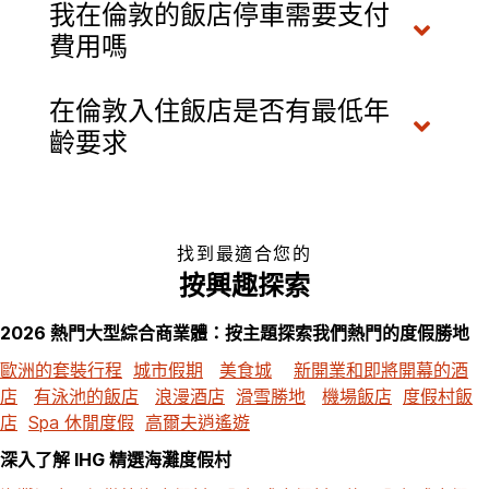
我在倫敦的飯店停車需要支付
費用嗎
在倫敦入住飯店是否有最低年
齡要求
找到最適合您的
按興趣探索
2026 熱門大型綜合商業體：按主題探索我們熱門的度假勝地
歐洲的套裝行程
城市假期
美食城
新開業和即將開幕的酒
店
有泳池的飯店
浪漫酒店
滑雪勝地
機場飯店
度假村飯
店
Spa 休閒度假
高爾夫逍遙遊
深入了解 IHG 精選海灘度假村