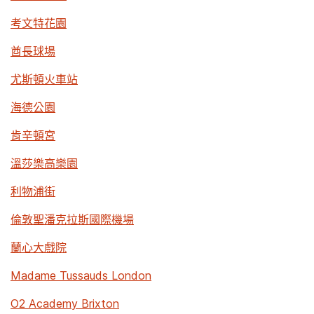
考文特花園
酋長球場
尤斯頓火車站
海德公園
肯辛頓宮
溫莎樂高樂園
利物浦街
倫敦聖潘克拉斯國際機場
蘭心大戲院
Madame Tussauds London
O2 Academy Brixton