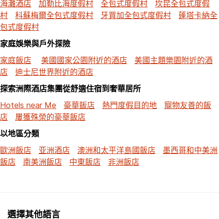
海灘酒店
加勒比海度假村
全包式度假村
坎昆全包式度假
村
科蘇梅爾全包式度假村
牙買加全包式度假村
蓬塔卡納全
包式度假村
家庭娛樂與戶外探險
家庭飯店
美國國家公園附近的酒店
美國主題樂園附近的酒
店
迪士尼世界附近的酒店
探索洲際酒店集團從舒適住宿到奢華居所
Hotels near Me
豪華飯店
熱門度假目的地
寵物友善的飯
店
屢獲殊榮的豪華飯店
以地區分類
歐洲飯店
亚洲酒店
澳洲和太平洋島國飯店
墨西哥和中美洲
飯店
南美洲飯店
中東飯店
非洲飯店
選擇其他語言