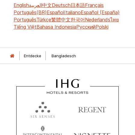
English
العربية
中文
Deutsch
日本語
Français
Português(BR)
Español
Italiano
Español (España)
Português
Türkçe
繁體中文
한국어
Nederlands
ไทย
Tiếng Việt
Bahasa Indonesia
Русский
Polski
Entdecke
Bangladesch