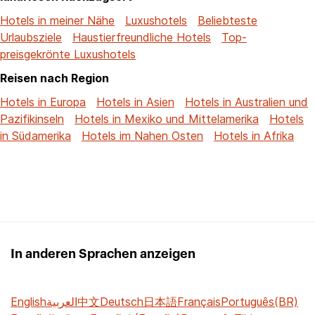
Hotels in meiner Nähe
Luxushotels
Beliebteste
Urlaubsziele
Haustierfreundliche Hotels
Top-
preisgekrönte Luxushotels
Reisen nach Region
Hotels in Europa
Hotels in Asien
Hotels in Australien und
Pazifikinseln
Hotels in Mexiko und Mittelamerika
Hotels
in Südamerika
Hotels im Nahen Osten
Hotels in Afrika
In anderen Sprachen anzeigen
English
العربية
中文
Deutsch
日本語
Français
Português(BR)