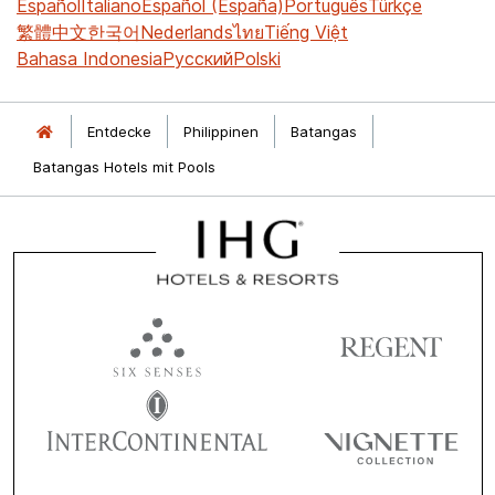
Español
Italiano
Español (España)
Português
Türkçe
繁體中文
한국어
Nederlands
ไทย
Tiếng Việt
Bahasa Indonesia
Русский
Polski
Entdecke
Philippinen
Batangas
Batangas Hotels mit Pools