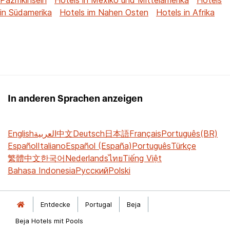
in Südamerika
Hotels im Nahen Osten
Hotels in Afrika
In anderen Sprachen anzeigen
English
العربية
中文
Deutsch
日本語
Français
Português(BR)
Español
Italiano
Español (España)
Português
Türkçe
繁體中文
한국어
Nederlands
ไทย
Tiếng Việt
Bahasa Indonesia
Русский
Polski
Entdecke
Portugal
Beja
Beja Hotels mit Pools