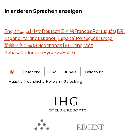
In anderen Sprachen anzeigen
English
العربية
中文
Deutsch
日本語
Français
Português(BR)
Español
Italiano
Español (España)
Português
Türkçe
繁體中文
한국어
Nederlands
ไทย
Tiếng Việt
Bahasa Indonesia
Русский
Polski
Entdecke
USA
Illinois
Galesburg
Haustierfreundliche Hotels in Galesburg