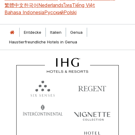
繁體中文
한국어
Nederlands
ไทย
Tiếng Việt
Bahasa Indonesia
Русский
Polski
Entdecke
Italien
Genua
Haustierfreundliche Hotels in Genua