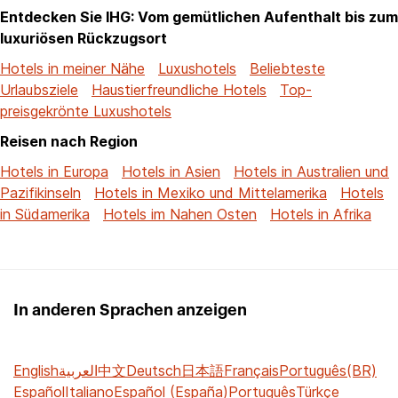
Entdecken Sie IHG: Vom gemütlichen Aufenthalt bis zum
luxuriösen Rückzugsort
Hotels in meiner Nähe
Luxushotels
Beliebteste
Urlaubsziele
Haustierfreundliche Hotels
Top-
preisgekrönte Luxushotels
Reisen nach Region
Hotels in Europa
Hotels in Asien
Hotels in Australien und
Pazifikinseln
Hotels in Mexiko und Mittelamerika
Hotels
in Südamerika
Hotels im Nahen Osten
Hotels in Afrika
In anderen Sprachen anzeigen
English
العربية
中文
Deutsch
日本語
Français
Português(BR)
Español
Italiano
Español (España)
Português
Türkçe