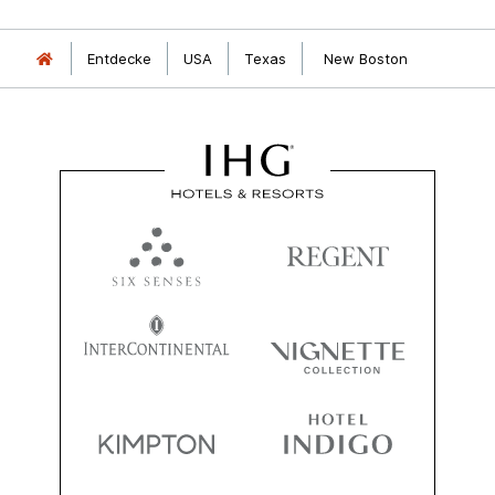
Entdecke
USA
Texas
New Boston