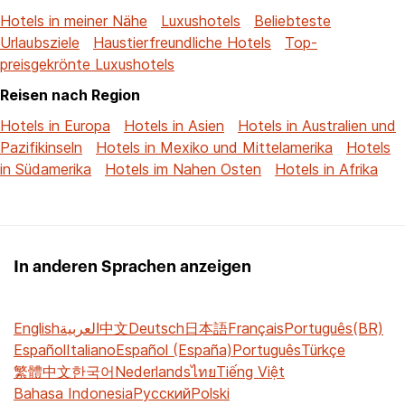
Hotels in meiner Nähe
Luxushotels
Beliebteste
Urlaubsziele
Haustierfreundliche Hotels
Top-
preisgekrönte Luxushotels
Reisen nach Region
Hotels in Europa
Hotels in Asien
Hotels in Australien und
Pazifikinseln
Hotels in Mexiko und Mittelamerika
Hotels
in Südamerika
Hotels im Nahen Osten
Hotels in Afrika
In anderen Sprachen anzeigen
English
العربية
中文
Deutsch
日本語
Français
Português(BR)
Español
Italiano
Español (España)
Português
Türkçe
繁體中文
한국어
Nederlands
ไทย
Tiếng Việt
Bahasa Indonesia
Русский
Polski