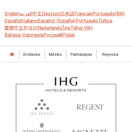
English
العربية
中文
Deutsch
日本語
Français
Português(BR)
Español
Italiano
Español (España)
Português
Türkçe
繁體中文
한국어
Nederlands
ไทย
Tiếng Việt
Bahasa Indonesia
Русский
Polski
Entdecke
Mexiko
Palmaulipas
Reynosa