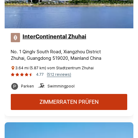
InterContinental Zhuhai
No. 1 Qinglv South Road, Xiangzhou District
Zhuhai, Guangdong 519020, Mainland China
3.64 mi (5.87 km) vom Stadtzentrum Zhuhai
4.77
(512 reviews)
Parken
Swimmingpool
ZIMMERRATEN PRÜFEN