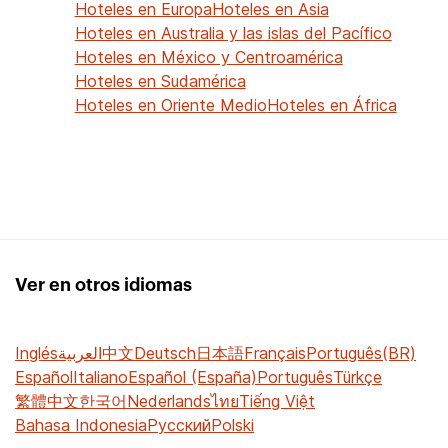
Hoteles en Europa
Hoteles en Asia
Hoteles en Australia y las islas del Pacífico
Hoteles en México y Centroamérica
Hoteles en Sudamérica
Hoteles en Oriente Medio
Hoteles en África
Ver en otros idiomas
Inglés
العربية
中文
Deutsch
日本語
Français
Português(BR)
Español
Italiano
Español (España)
Português
Türkçe
繁體中文
한국어
Nederlands
ไทย
Tiếng Việt
Bahasa Indonesia
Русский
Polski