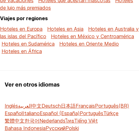
de vacaciones
Hoteles que aceptan mascotas
Hoteles
de lujo más premiados
Viajes por regiones
Hoteles en Europa
Hoteles en Asia
Hoteles en Australia y
las islas del Pacífico
Hoteles en México y Centroamérica
Hoteles en Sudamérica
Hoteles en Oriente Medio
Hoteles en África
Ver en otros idiomas
Inglés
العربية
中文
Deutsch
日本語
Français
Português(BR)
Español
Italiano
Español (España)
Português
Türkçe
繁體中文
한국어
Nederlands
ไทย
Tiếng Việt
Bahasa Indonesia
Русский
Polski