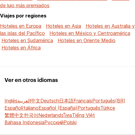
de lujo más premiados
Viajes por regiones
Hoteles en Europa
Hoteles en Asia
Hoteles en Australia y
las islas del Pacífico
Hoteles en México y Centroamérica
Hoteles en Sudamérica
Hoteles en Oriente Medio
Hoteles en África
Ver en otros idiomas
Inglés
العربية
中文
Deutsch
日本語
Français
Português(BR)
Español
Italiano
Español (España)
Português
Türkçe
繁體中文
한국어
Nederlands
ไทย
Tiếng Việt
Bahasa Indonesia
Русский
Polski