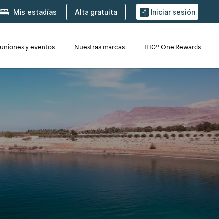
Alta gratuita
Mis estadías
Iniciar sesión
uniones y eventos
Nuestras marcas
IHG® One Rewards