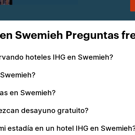
 en Swemieh Preguntas fr
rvando hoteles IHG en Swemieh?
n Swemieh?
tas en Swemieh?
ezcan desayuno gratuito?
mi estadía en un hotel IHG en Swemieh