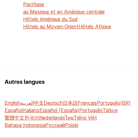
Pacifique
au Mexique et en Amérique centrale
Hôtels Amérique du Sud
Hôtels au Moyen-Orient
Hôtels Afrique
Autres langues
English
العربية
中文
Deutsch
日本語
Français
Português(BR)
Español
Italiano
Español (España)
Português
Türkçe
繁體中文
한국어
Nederlands
ไทย
Tiếng Việt
Bahasa Indonesia
Русский
Polski