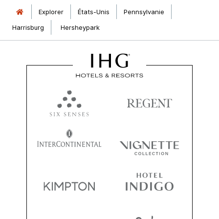
Explorer
États-Unis
Pennsylvanie
Harrisburg
Hersheypark