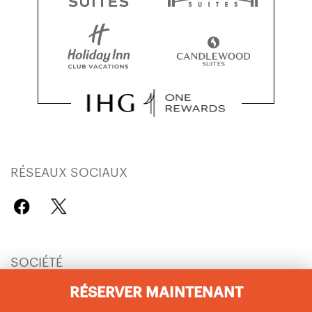
RÉSEAUX SOCIAUX
SOCIÉTÉ
RÉSERVER MAINTENANT
Carrières IHG
Découvrir les hôtels
Enseignes IHG
Actualités des hôtels