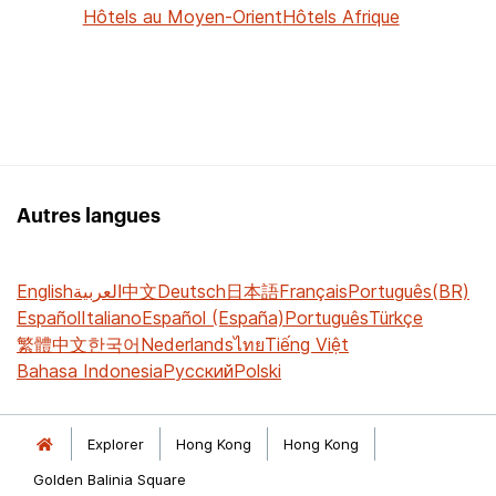
Hôtels au Moyen-Orient
Hôtels Afrique
Autres langues
English
العربية
中文
Deutsch
日本語
Français
Português(BR)
Español
Italiano
Español (España)
Português
Türkçe
繁體中文
한국어
Nederlands
ไทย
Tiếng Việt
Bahasa Indonesia
Русский
Polski
Explorer
Hong Kong
Hong Kong
Golden Balinia Square