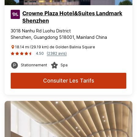
Crowne Plaza Hotel&Suites Landmark
Shenzhen
3018 Nanhu Rd Luohu District
Shenzhen, Guangdong 518001, Mainland China
18.14 mi (29.19 km) de Golden Balinia Square
4.50
(2382 avis)
Stationnement
Spa
Consulter Les Tarifs