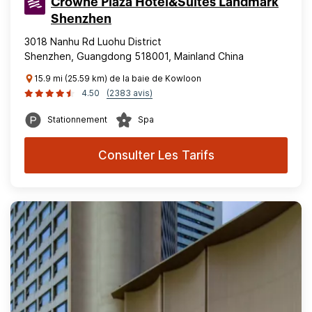
Crowne Plaza Hotel&Suites Landmark
Shenzhen
3018 Nanhu Rd Luohu District
Shenzhen, Guangdong 518001, Mainland China
15.9 mi (25.59 km) de la baie de Kowloon
4.50
(2383 avis)
Stationnement
Spa
Consulter Les Tarifs