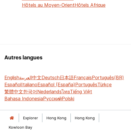
Hôtels au Moyen-Orient
Hôtels Afrique
Autres langues
English
العربية
中文
Deutsch
日本語
Français
Português(BR)
Español
Italiano
Español (España)
Português
Türkçe
繁體中文
한국어
Nederlands
ไทย
Tiếng Việt
Bahasa Indonesia
Русский
Polski
Explorer
Hong Kong
Hong Kong
Kowloon Bay