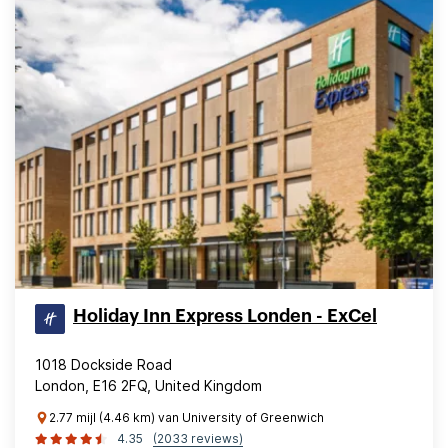
Holiday Inn Express Londen - ExCel
1018 Dockside Road
London, E16 2FQ, United Kingdom
2.77 mijl (4.46 km) van University of Greenwich
4.35
(2033 reviews)