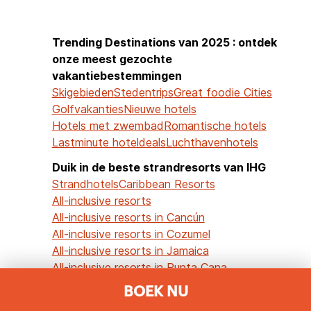
Trending Destinations van 2025 : ontdek
onze meest gezochte
vakantiebestemmingen
Skigebieden
Stedentrips
Great foodie Cities
Golfvakanties
Nieuwe hotels
Hotels met zwembad
Romantische hotels
Lastminute hoteldeals
Luchthavenhotels
Duik in de beste strandresorts van IHG
Strandhotels
Caribbean Resorts
All-inclusive resorts
All-inclusive resorts in Cancún
All-inclusive resorts in Cozumel
All-inclusive resorts in Jamaica
All-inclusive resorts in Punta Cana
BOEK NU
Familieplezier en buitenavontuur
Gezinsvriendelijke hotels