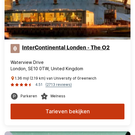
InterContinental Londen - The O2
Waterview Drive
London, SE10 0TW, United Kingdom
1.36 mijl (2.19 km) van University of Greenwich
4.51
(2713 reviews)
Parkeren
Welness
Tarieven bekijken