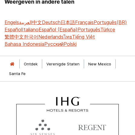
Weergeven in andere talen
Engels
العربية
中文
Deutsch
日本語
Français
Português(BR)
Español
Italiano
Español (España)
Português
Türkçe
繁體中文
한국어
Nederlands
ไทย
Tiếng Việt
Bahasa Indonesia
Русский
Polski
Ontdek
Verenigde Staten
New Mexico
Santa Fe