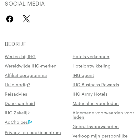
SOCIAL MEDIA
BEDRIJF
Werken bij IHG
Hotels verkennen
Wereldwijde IHG-merken
Hotelontwikkeling
Affiliatieprogramma
IHG-agent
Hulp nodig?
IHG Business Rewards
Reisadvies
IHG Army Hotels
Duurzaamheid
Materialen voor leden
IHG Zakelijk
Algemene voorwaarden voor
leden
AdChoices
Gebruiksvoorwaarden
Privacy- en cookiecentrum
Verkoop mijn persoonlijke
gegevens niet